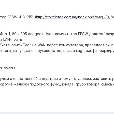
ор FESW-41C-R15" (
http://stb.teletec.com.ua/index.php?mag=3
), 
.
AN'а: 1, 60 и 305 (tagged). Чудо-коммутатор FESW должен "ра
на LAN-порты.
 "Установить Tag" на WAN-порте коммутатора, пропадает пинг н
 того, как указано в руководстве, весь untag-траффик маркиру
не может.
удом отечественной индустрии и кому-то удалось заставить р
дорогие железки подобного функционала (грубо говоря: смесь