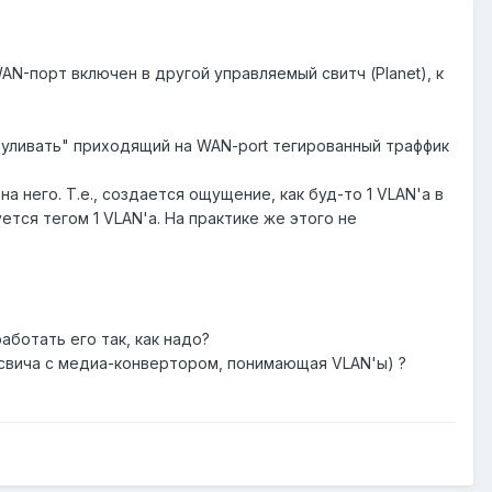
WAN-порт включен в другой управляемый свитч (Planet), к
зруливать" приходящий на WAN-port тегированный траффик
а него. Т.е., создается ощущение, как буд-то 1 VLAN'а в
ется тегом 1 VLAN'а. На практике же этого не
аботать его так, как надо?
 свича с медиа-конвертором, понимающая VLAN'ы) ?