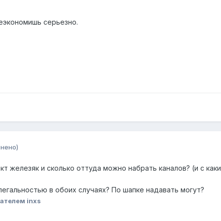
ъеэкономишь серьезно.
нено)
т железяк и сколько оттуда можно набрать каналов? (и с как
с легальностью в обоих случаях? По шапке надавать могут?
ателем inxs