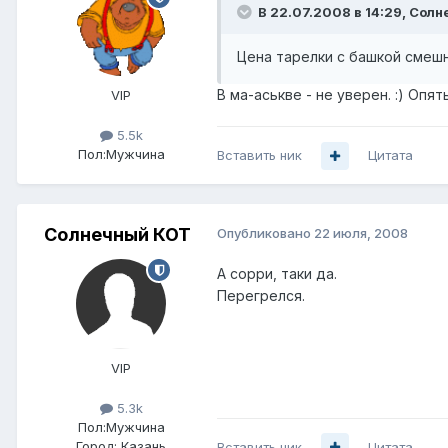
В 22.07.2008 в 14:29, Сол
Цена тарелки с башкой смешн
В ма-аськве - не уверен. :) Опя
VIP
5.5k
Пол:
Мужчина
Вставить ник
Цитата
Солнечный КОТ
Опубликовано
22 июля, 2008
А сорри, таки да.
Перегрелся.
VIP
5.3k
Пол:
Мужчина
Город:
Казань
Вставить ник
Цитата