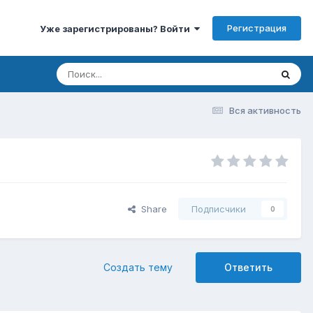
Регистрация
Уже зарегистрированы? Войти
Вся активность
Share
Подписчики
0
Создать тему
Ответить