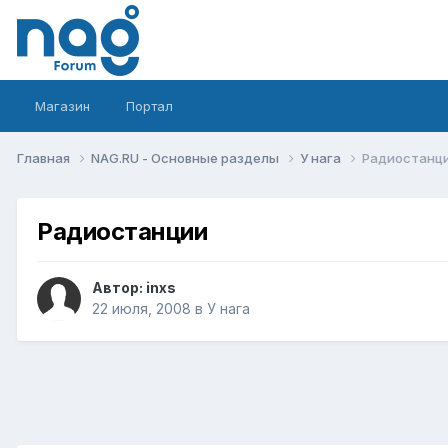
Магазин
Портал
Главная
NAG.RU - Основные разделы
У нага
Радиостанц
Радиостанции
Автор:
inxs
22 июля, 2008
в
У нага