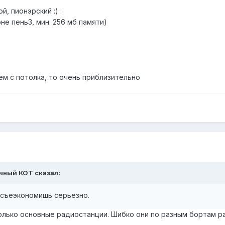
, пионэрский :) :
не пень3, мин. 256 мб памяти)
сем с потолка, то очень приблизительно
ечный КОТ сказал:
 съеэкономишь серьезно.
олько основные радиостанции. Шибко они по разным бортам раз