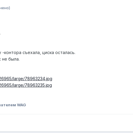
нено)
.
у -контора съехала, циска осталась.
 не была.
3326965/large/78963234.jpg
326965/large/78963235.jpg
вателем WAG