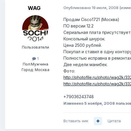
WAG
Опубликовано
19 июля, 2008
(изме
Продам Cisco1721 (Москва)
ПО версии 12.2
Сериальная плата присутствует
Консольный шнурок.
Цена 2500 рублей.
Пользователи
Покупал и ставил в одну контор
Полностью исправна в ремонтах
1
Пол:
Мужчина
Две недели манибек.
Город:
Москва
Фото:
http://photofile.ru/photo/wag2k/
http://photofile.ru/photo/wag2k/3
+79036243748
Изменено
5 ноября, 2008
пользо
Вставить ник
Цитата