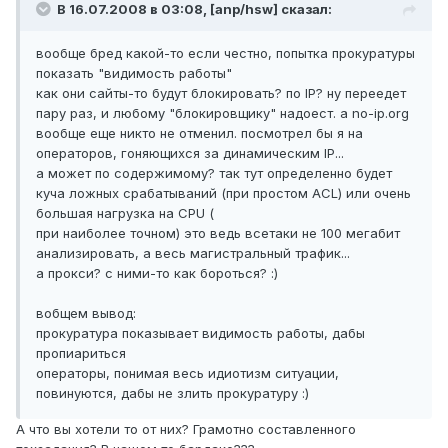
В 16.07.2008 в 03:08, [anp/hsw] сказал:
вообще бред какой-то если честно, попытка прокуратуры
показать "видимость работы"
как они сайты-то будут блокировать? по IP? ну переедет
пару раз, и любому "блокировщику" надоест. а no-ip.org
вообще еще никто не отменил. посмотрел бы я на
операторов, гоняющихся за динамическим IP...
а может по содержимому? так тут определенно будет
куча ложных срабатываний (при простом ACL) или очень
большая нагрузка на CPU (
при наиболее точном) это ведь всетаки не 100 мегабит
анализировать, а весь магистральный трафик...
а прокси? с ними-то как бороться? :)
вобщем вывод:
прокуратура показывает видимость работы, дабы
пропиариться
операторы, понимая весь идиотизм ситуации,
повинуются, дабы не злить прокуратуру :)
А что вы хотели то от них? Грамотно составленного