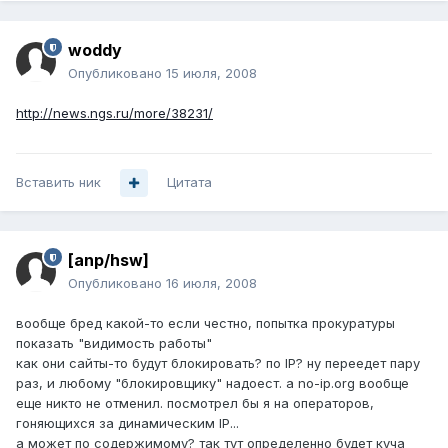
woddy
Опубликовано
15 июля, 2008
http://news.ngs.ru/more/38231/
Вставить ник
Цитата
[anp/hsw]
Опубликовано
16 июля, 2008
вообще бред какой-то если честно, попытка прокуратуры
показать "видимость работы"
как они сайты-то будут блокировать? по IP? ну переедет пару
раз, и любому "блокировщику" надоест. а no-ip.org вообще
еще никто не отменил. посмотрел бы я на операторов,
гоняющихся за динамическим IP...
а может по содержимому? так тут определенно будет куча