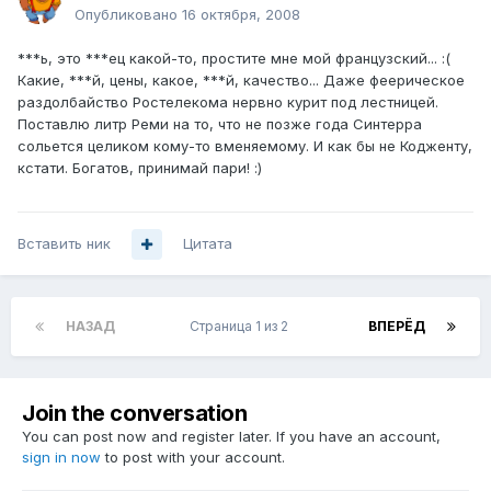
Опубликовано
16 октября, 2008
***ь, это ***ец какой-то, простите мне мой французский... :(
Какие, ***й, цены, какое, ***й, качество... Даже феерическое
раздолбайство Ростелекома нервно курит под лестницей.
Поставлю литр Реми на то, что не позже года Синтерра
сольется целиком кому-то вменяемому. И как бы не Кодженту,
кстати. Богатов, принимай пари! :)
Вставить ник
Цитата
НАЗАД
Страница 1 из 2
ВПЕРЁД
Join the conversation
You can post now and register later. If you have an account,
sign in now
to post with your account.