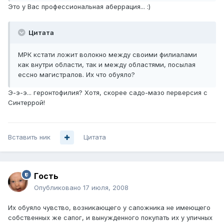
Это у Вас профессиональная аберрация... :)
Цитата
МРК кстати ложит волокно между своими филиалами
как внутри области, так и между областями, посылая
ессно магистралов. Их что обуяло?
Э-э-э... геронтофилия? Хотя, скорее садо-мазо перверсия с
Синтеррой!
Вставить ник
Цитата
Гoсть
Опубликовано
17 июля, 2008
Их обуяло чувство, возникающего у сапожника не имеющего
собственных же сапог, и вынужденного покупать их у уличных