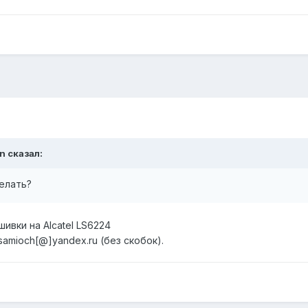
n сказал:
елать?
ивки на Alcatel LS6224
samioch[@]yandex.ru (без скобок).