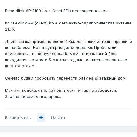
База dlink AP 2100 bb + Omni 8Db всенаправленная.
Клиен dlink AP (client) bb + сегментно-параболическая антенна
21Db.
Длина линка примерно около 1 Км, для таких антенн впринципе
не проблема, Но на пути расцвели деревья. Пробовали
слинковать - не получилось. На момент испытаний база
находилась на мачте 5-этажного дома, а клиенская антенна
на 6-ом этаже.
Сейчас будем пробовать перенести базу на 9-этажный дом.
Мужики подскажите, как быть если и так не заведётся.
Заранее всем благодарен...
Вставить ник
Цитата