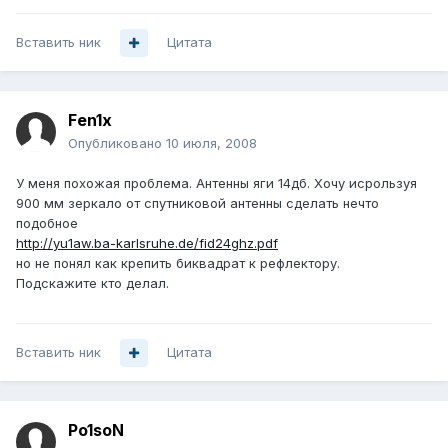
Вставить ник
Цитата
Fen1x
Опубликовано
10 июля, 2008
У меня похожая проблема. Антенны яги 14дб. Хочу исрользуя
900 мм зеркало от спутниковой антенны сделать нечто
подобное
http://yu1aw.ba-karlsruhe.de/fid24ghz.pdf
но не понял как крепить биквадрат к рефлектору.
Подскажите кто делал.
Вставить ник
Цитата
Po1soN