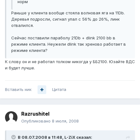
норм
Раньше у клиента вообще стояла волновая яга на 11Db.
Деревья подросли, сигнал упал с 56% до 26%, линк
отвалился.
Сейчас поставили параболу 21Db + dlink 2100 bb в
режиме клиента. Неужели dlink так хреново работает в
режиме клиента?
К слову он и не работал толком никогда у ББ2100. Юзайте ВДС
и будет лучше.
Вставить ник
Цитата
Razrushitel
Опубликовано
8 июля, 2008
В 08.07.2008 в 11:48, L-ZiX сказал: