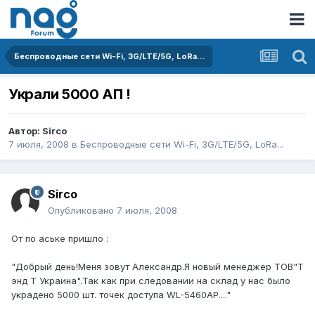
Беспроводные сети Wi-Fi, 3G/LTE/5G, LoRa...
Украли 5000 АП !
Автор:
Sirco
7 июля, 2008
в
Беспроводные сети Wi-Fi, 3G/LTE/5G, LoRa...
Sirco
Опубликовано
7 июля, 2008
От по аське пришло :
"Добрый день!Меня зовут Александр.Я новый менеджер ТОВ"Т
энд Т Украина".Так как при следовании на склад у нас было
украдено 5000 шт. точек доступа WL-5460AP...."