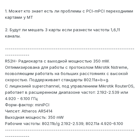
1. Может кто знает есть ли проблемы с PCI-mPCI переходними
картами у MT
2. Будут ли мешать 3 карты если разнести частоты 1,6,11
каналы.
---------------------------------------------------------------------
-------------
R52H- Радиокарта с выходной мощностью 350 mW.
Оптимизирована для работы с протоколом Mikrotik Nstreme,
позволяющим работать на больших расстояниях с высокой
скоростью. Поддерживает стандарты 802.11a+b+g.
С лицензией superchannel, под управлением Mikrotik RouterOS,
работает в расшеренном диапазоне частот: 2.192-2.539 или
4.920 - 6.100 ГГц
Форм-фактор: miniPCI
Чипсет: Atheros AR5414
Выходная мощность: 350 mW
Рабочие частоты: 802.11b/g 2.192-2.539; 802.11a 4.920-6.100
---------------------------------------------------------------------
-------------