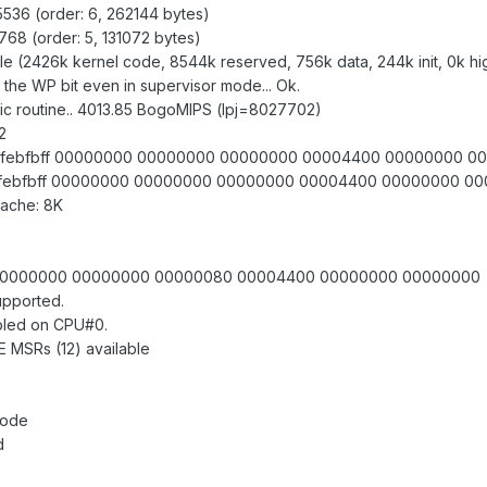
5536 (order: 6, 262144 bytes)
768 (order: 5, 131072 bytes)
e (2426k kernel code, 8544k reserved, 756k data, 244k init, 0k 
 the WP bit even in supervisor mode... Ok.
ific routine.. 4013.85 BogoMIPS (lpj=8027702)
2
aps: bfebfbff 00000000 00000000 00000000 00004400 00000000 
ps: bfebfbff 00000000 00000000 00000000 00004400 00000000 0
cache: 8K
ebfbff 00000000 00000000 00000080 00004400 00000000 00000000
upported.
abled on CPU#0.
 MSRs (12) available
code
d