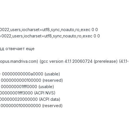
022,users,iocharset=utf8,sync,noauto,ro,exec 0 0
0022,users,iocharset=utf8,sync,noauto,ro,exec 0 0
хдд отвечает еще
topus.mandriva.com) (gcc version 4.1.1 20060724 (prerelease) (4.1
- 00000000000a0000 (usable)
 0000000000100000 (reserved)
000000001fff0000 (usable)
00000001fff3000 (ACPI NVS)
0000000020000000 (ACPI data)
 0000000100000000 (reserved)