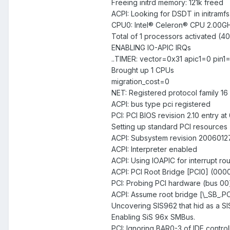
Freeing initrd memory: 121k freed
ACPI: Looking for DSDT in initramfs.
CPU0: Intel® Celeron® CPU 2.00G
Total of 1 processors activated (4
ENABLING IO-APIC IRQs
..TIMER: vector=0x31 apic1=0 pin1
Brought up 1 CPUs
migration_cost=0
NET: Registered protocol family 16
ACPI: bus type pci registered
PCI: PCI BIOS revision 2.10 entry a
Setting up standard PCI resources
ACPI: Subsystem revision 2006012
ACPI: Interpreter enabled
ACPI: Using IOAPIC for interrupt rou
ACPI: PCI Root Bridge [PCI0] (000
PCI: Probing PCI hardware (bus 00
ACPI: Assume root bridge [\_SB_.PC
Uncovering SIS962 that hid as a S
Enabling SiS 96x SMBus.
PCI: Ignoring BAR0-3 of IDE contro