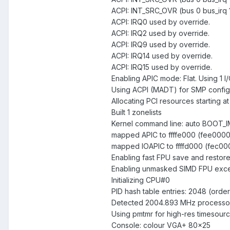
ACPI: INT_SRC_OVR (bus 0 bus_irq 1
ACPI: IRQ0 used by override.
ACPI: IRQ2 used by override.
ACPI: IRQ9 used by override.
ACPI: IRQ14 used by override.
ACPI: IRQ15 used by override.
Enabling APIC mode: Flat. Using 1 I
Using ACPI (MADT) for SMP configu
Allocating PCI resources startin
Built 1 zonelists
Kernel command line: auto BOOT_
mapped APIC to ffffe000 (fee000
mapped IOAPIC to ffffd000 (fec0
Enabling fast FPU save and restore.
Enabling unmasked SIMD FPU excep
Initializing CPU#0
PID hash table entries: 2048 (order
Detected 2004.893 MHz processor
Using pmtmr for high-res timesour
Console: colour VGA+ 80x25