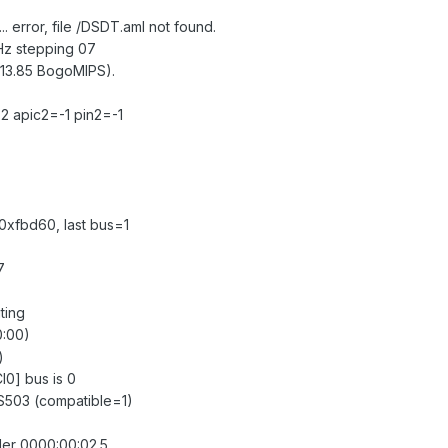
.. error, file /DSDT.aml not found.
Hz stepping 07
013.85 BogoMIPS).
=2 apic2=-1 pin2=-1
t 0xfbd60, last bus=1
7
ting
0:00)
)
I0] bus is 0
IS503 (compatible=1)
ller 0000:00:02.5