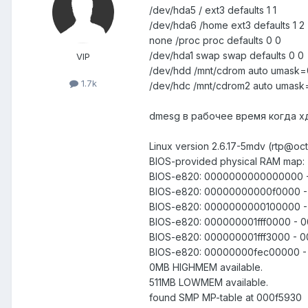
/dev/hda5 / ext3 defaults 1 1
/dev/hda6 /home ext3 defaults 1 2
none /proc proc defaults 0 0
/dev/hda1 swap swap defaults 0 0
VIP
/dev/hdd /mnt/cdrom auto umask=0
1.7k
/dev/hdc /mnt/cdrom2 auto umask=
dmesg в рабочее время когда 
Linux version 2.6.17-5mdv (rtp@oc
BIOS-provided physical RAM map:
BIOS-e820: 0000000000000000 
BIOS-e820: 00000000000f0000 -
BIOS-e820: 0000000000100000 - 
BIOS-e820: 000000001fff0000 - 0
BIOS-e820: 000000001fff3000 - 
BIOS-e820: 00000000fec00000 -
0MB HIGHMEM available.
511MB LOWMEM available.
found SMP MP-table at 000f5930