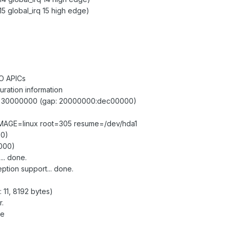
5 global_irq 15 high edge)
/O APICs
ration information
g at 30000000 (gap: 20000000:dec00000)
IMAGE=linux root=305 resume=/dev/hda1
00)
0000)
.. done.
tion support... done.
: 11, 8192 bytes)
.
ce