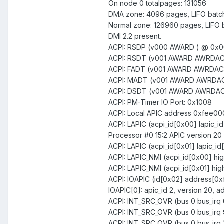
On node 0 totalpages: 131056
DMA zone: 4096 pages, LIFO batc
Normal zone: 126960 pages, LIFO b
DMI 2.2 present.
ACPI: RSDP (v000 AWARD ) @ 0x
ACPI: RSDT (v001 AWARD AWRDAC
ACPI: FADT (v001 AWARD AWRDAC
ACPI: MADT (v001 AWARD AWRDAC
ACPI: DSDT (v001 AWARD AWRDA
ACPI: PM-Timer IO Port: 0x1008
ACPI: Local APIC address 0xfee0
ACPI: LAPIC (acpi_id[0x00] lapic_
Processor #0 15:2 APIC version 20
ACPI: LAPIC (acpi_id[0x01] lapic_id
ACPI: LAPIC_NMI (acpi_id[0x00] hig
ACPI: LAPIC_NMI (acpi_id[0x01] high
ACPI: IOAPIC (id[0x02] address[0
IOAPIC[0]: apic_id 2, version 20,
ACPI: INT_SRC_OVR (bus 0 bus_irq 0 
ACPI: INT_SRC_OVR (bus 0 bus_irq 9 
ACPI: INT_SRC_OVR (bus 0 bus_irq 1