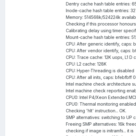
Dentry cache hash table entries: 6
Inode-cache hash table entries: 32
Memory: 514568k/524224k availabl
Checking if this processor honours
Calibrating delay using timer spec
Mount-cache hash table entries: 51
CPU: After generic identify, c
CPU: After vendor identify, ca
CPU: Trace cache: 12K uops, L1 D 
CPU: L2 cache: 128K
CPU: Hyper-Threading is disabled
CPU: After all inits, caps: bf
Intel machine check architecture s
Intel machine check reporting en
CPU0: Intel P4/Xeon Extended MCE
CPU0: Thermal monitoring enabled
Checking 'hlt' instruction... OK.
SMP alternatives: switching to UP 
Freeing SMP alternatives: 16k free
checking if image is initramfs... it is