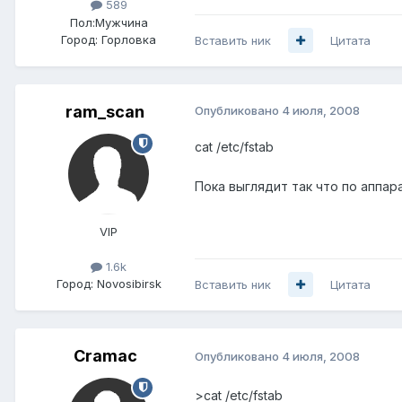
589
Пол:
Мужчина
Город:
Горловка
Вставить ник
Цитата
ram_scan
Опубликовано
4 июля, 2008
cat /etc/fstab
Пока выглядит так что по аппа
VIP
1.6k
Город:
Novosibirsk
Вставить ник
Цитата
Cramac
Опубликовано
4 июля, 2008
>cat /etc/fstab