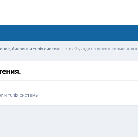
ние, биллинг и *unix системы
ext3 уходит в режим только для ч
тения.
г и *unix системы