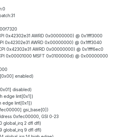
h:0
atch:31
000f7320
PI 0x42302e31 AWRD 0x00000000) @ 0x1fff3000
PI 0x42302e31 AWRD 0x00000000) @ 0x1fff3040
PI 0x42302e31 AWRD 0x00000000) @ 0x1fff6ec0
CPI 0x00001000 MSFT 0x0100000d) @ 0x00000000
0000
id[0x00] enabled)
[0x01] disabled)
h edge lint[0x1])
 edge lint[0x1])
xfec00000] gsi_base[0])
 address 0xfec00000, GSI 0-23
global_irq 2 dfl dfl)
global_irq 9 dfl dfl)
4 global_irq 14 high edge)