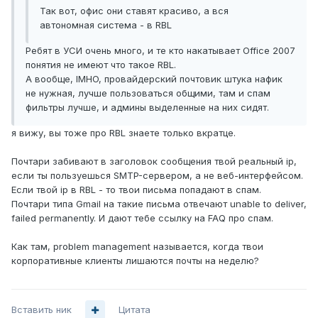
Так вот, офис они ставят красиво, а вся
автономная система - в RBL
Ребят в УСИ очень много, и те кто накатывает Office 2007
понятия не имеют что такое RBL.
А вообще, IMHO, провайдерский почтовик штука нафик
не нужная, лучше пользоваться общими, там и спам
фильтры лучше, и админы выделенные на них сидят.
я вижу, вы тоже про RBL знаете только вкратце.
Почтари забивают в заголовок сообщения твой реальный ip,
если ты пользуешься SMTP-сервером, а не веб-интерфейсом.
Если твой ip в RBL - то твои письма попадают в спам.
Почтари типа Gmail на такие письма отвечают unable to deliver,
failed permanently. И дают тебе ссылку на FAQ про спам.
Как там, problem management называется, когда твои
корпоративные клиенты лишаются почты на неделю?
Вставить ник
Цитата