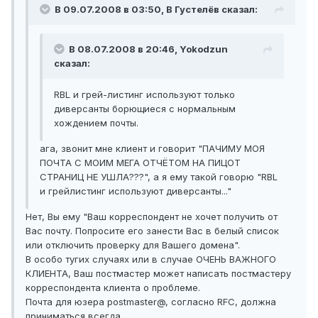
В 09.07.2008 в 03:50, В Густелёв сказал:
В 08.07.2008 в 20:46, Yokodzun
сказал:
RBL и грей-листинг используют только
диверсанты борющиеся с нормальным
хождением почты.
ага, звонит мне клиент и говорит "ПАЧИМУ МОЯ
ПОЧТА С МОИМ МЕГА ОТЧЁТОМ НА ПИЦОТ
СТРАНИЦ НЕ УШЛА???", а я ему такой говорю "RBL
и грейлистинг используют диверсанты..."
Нет, Вы ему "Ваш корреспондент не хочет получить от
Вас почту. Попросите его занести Вас в белый список
или отключить проверку для Вашего домена".
В особо тугих случаях или в случае ОЧЕНЬ ВАЖНОГО
КЛИЕНТА, Ваш постмастер может написать постмастеру
корреспондента клиента о проблеме.
Почта для юзера postmaster@, согласно RFC, должна
приниматься всегда.