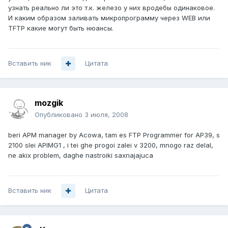
узнать реально ли это т.к. железо у них вродебы одинаковое.
И каким образом заливать микропрограмму через WEB или
TFTP какие могут быть нюансы.
Вставить ник
Цитата
mozgik
Опубликовано
3 июля, 2008
beri APM manager by Acowa, tam es FTP Programmer for AP39, s
2100 slei APIMG1 , i tei ghe progoi zalei v 3200, mnogo raz delal,
ne akix problem, daghe nastroiki saxnajajuca
Вставить ник
Цитата