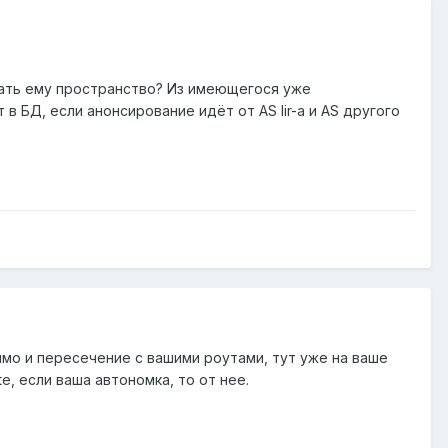
авать ему пространство? Из имеющегося уже
 в БД, если анонсирование идёт от AS lir-а и AS другого
тимо и пересечение с вашими роутами, тут уже на ваше
e, если ваша автономка, то от нее.