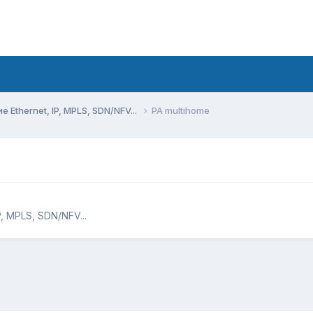
Ethernet, IP, MPLS, SDN/NFV...
PA multihome
, MPLS, SDN/NFV...