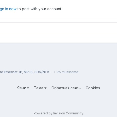
ign in now
to post with your account.
Ethernet, IP, MPLS, SDN/NFV...
PA multihome
Язык
Тема
Обратная связь
Cookies
Powered by Invision Community