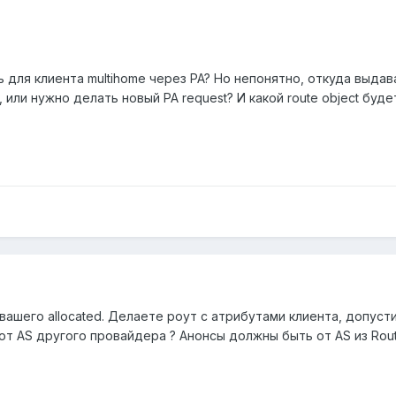
ь для клиента multihome через PA? Но непонятно, откуда выд
ли нужно делать новый PA request? И какой route object будет
 вашего allocated. Делаете роут с атрибутами клиента, допус
от AS другого провайдера ? Анонсы должны быть от AS из Rout