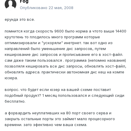
Fog
Опубликовано
22 мая, 2008
ерунда это все.
помнится когда скорость 9600 было норма а чтото выше 14400
крутотень то плодилось много программ которые
оптимизировали и "ускоряли" инетрнет. так вот одно из
направлений было уменьшение днс запросов, путем
кеширование днс запросов и прописывание его в хост-файл.
сам даже таким пользовался . программа (непомню названия)
позволяля кешировать все днс запросы, обновлять хост-файл,
обновлять адреса. практически автономная днс кеш на компе
юзера.
вопрос. что будет если юзер на вашей схеме поставит
подобный продукт? 1 месяц попользовался и следующий сиди
бесплатно.
а форвардить неуплативших на 80 порт своего серва и
закрыть остальные порты это займет мало процесорного
времени. зато эфективно чем ваша схема.