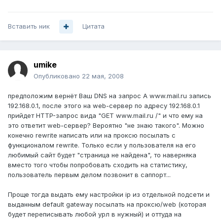
Вставить ник
Цитата
umike
Опубликовано
22 мая, 2008
предположим вернёт Ваш DNS на запрос A www.mail.ru запись
192.168.0.1, после этого на web-сервер по адресу 192.168.0.1
прийдет HTTP-запрос вида "GET www.mail.ru /" и что ему на
это ответит web-сервер? Вероятно "не знаю такого". Можно
конечно rewrite написать или на проксю посылать с
функционалом rewrite. Только если у пользователя на его
любимый сайт будет "страница не найдена", то наверняка
вместо того чтобы попробовать сходить на статистику,
пользователь первым делом позвонит в саппорт...
Проще тогда выдать ему настройки ip из отдельной подсети и
выданным default gateway посылать на проксю/web (которая
будет переписывать любой урл в нужный) и оттуда на