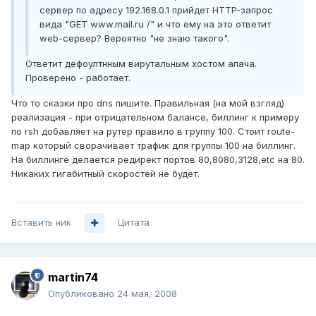
сервер по адресу 192.168.0.1 прийдет HTTP-запрос
вида "GET www.mail.ru /" и что ему на это ответит
web-сервер? Вероятно "не знаю такого".
Ответит дефоултнным вирутальным хостом апача.
Проверено - работает.
Что то сказки про dns пишите. Правильная (на мой взгляд)
реализация - при отрицательном балансе, биллинг к примеру
по rsh добавляет на рутер правило в группу 100. Стоит route-
map который сворачивает трафик для группы 100 на биллинг.
На биллинге делается редирект портов 80,8080,3128,etc на 80.
Никаких гигабитный скоростей не будет.
Вставить ник
Цитата
martin74
Опубликовано
24 мая, 2008