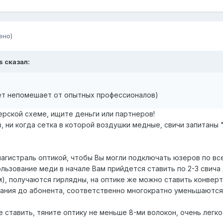
ено)
s сказал:
вет непомешает от опытных профессионалов)
ерской схеме, ищите деньги или партнеров!
, ни когда сетка в которой воздушки медные, свичи запитаны
магистраль оптикой, чтобы Вы могли подключать юзеров по в
пользование меди в начале Вам прийдется ставить по 2-3 свича
м), получаются гирлядны, на оптике же можно ставить конве
ания до абонента, соответственно многократно уменьшаются 
 ставить, тяните оптику не меньше 8-ми волокон, очень легко