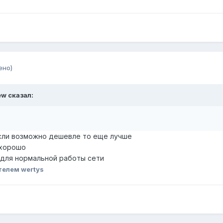
ено)
еw сказал:
 если возможно дешевле то еще лучше
 хорошо
о для нормальной работы сети
телем wertys