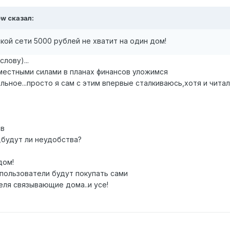
еw сказал:
кой сети 5000 рублей не хватит на один дом!
слову)...
местными силами в планах финансов уложимся
льное...просто я сам с этим впервые сталкиваюсь,хотя и чита
рв
ь,будут ли неудобства?
дом!
 пользователи будут покупать сами
беля связывающие дома..и усе!