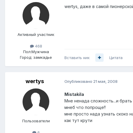
wertys, даже в самой пионерско
Активный участник
468
Пол:
Мужчина
Город:
замкадье
Вставить ник
Цитата
wertys
Опубликовано
21 мая, 2008
Mistakila
Мне ненада сложность...и брат
мнеб что попроще!!
мне просто нада узнать скоко н
как тут крути
Пользователи
6