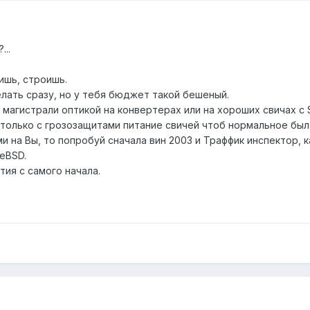
...
ишь, строишь.
лать сразу, но у тебя бюджет такой бешеный.
гистрали оптикой на конвертерах или на хороших свичах с SFP 
только с грозозащитами питание свичей чтоб нормальное был
и на Вы, то попробуй сначала вин 2003 и Траффик инспектор, к
eeBSD.
ия с самого начала.