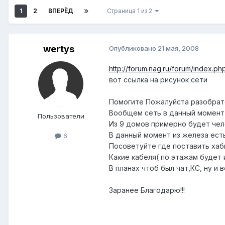
1
2
ВПЕРЁД
Страница 1 из 2
wertys
Опубликовано
21 мая, 2008
http://forum.nag.ru/forum/index.php
вот ссылка на рисунок сети
Помогите Пожалуйста разобрат
Вообщем сеть в данный момент 
Пользователи
Из 9 домов примерно будет чел
В данный момент из железа есть
6
Посоветуйте где поставить хабы
Какие кабеля( по этажам будет 
В планах чтоб был чат,КС, ну и в
Заранее Благодарю!!!