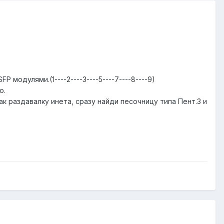
модулями.(1----2----3----5----7----8----9)
о.
ак раздавалку инета, сразу найди песочницу типа Пент.3 и