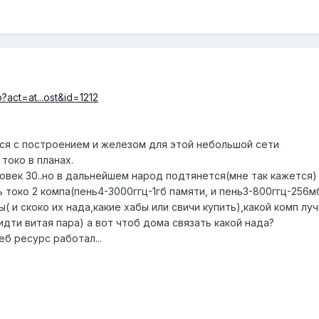
?act=at...ost&id=1212
ся с построением и железом для этой небольшой сети
токо в планах.
овек 30..но в дальнейшем народ подтянется(мне так кажется
 токо 2 компа(пень4-3000ггц-1гб памяти, и пень3-800ггц-256мб
( и скоко их нада,какие хабы или свичи купить),какой комп лу
идти витая пара) а вот чтоб дома связать какой нада?
еб ресурс работал...