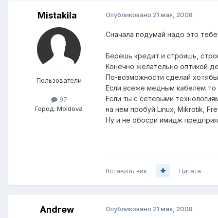
Mistakila
Опубликовано
21 мая, 2008
Сначала подумай надо это тебе?
Берешь кредит и строишь, стро
Конечно желательно оптикой де
По-возможности сделай хотябы ма
Пользователи
Если всеже медным кабелем то 
Если ты с сетевыми технологиям
97
Город:
Moldova
на нем пробуй Linux, Mikrotik, Fr
Ну и не обосри имидж предприят
Вставить ник
Цитата
Andrеw
Опубликовано
21 мая, 2008