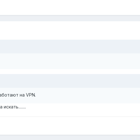
аботают на VPN.
скать........