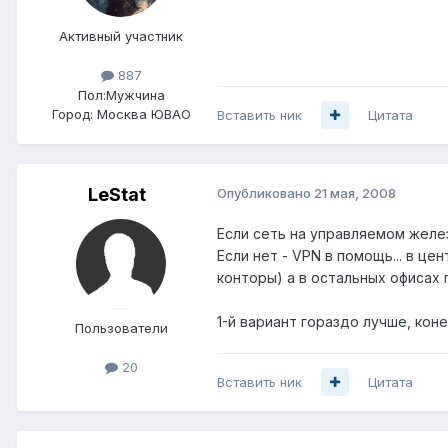
Активный участник
887
Пол:
Мужчина
Город:
Москва ЮВАО
Вставить ник
Цитата
LeStat
Опубликовано
21 мая, 2008
Если сеть на управляемом желез
Если нет - VPN в помощь... в ц
конторы) а в остальных офисах 
1-й вариант гораздо лучше, конеч
Пользователи
20
Вставить ник
Цитата