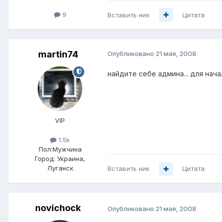
9
Вставить ник
Цитата
martin74
Опубликовано
21 мая, 2008
найдите себе админа... для начала
VIP
1.5k
Пол:
Мужчина
Город:
Украина,
Луганск
Вставить ник
Цитата
novichock
Опубликовано
21 мая, 2008