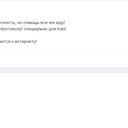
нтность, но помощь все же жду!
ротоколу! специально для IvanI
ится к интернету!