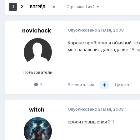
1
2
ВПЕРЁД
Страница 1 из 2
novichock
Опубликовано
21 мая, 2008
Короче проблема я обычный техн
мне начальник дал задание:"У юр
Пользователи
9
Вставить ник
Цитата
witch
Опубликовано
21 мая, 2008
проси повышения ЗП