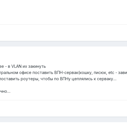
е - в VLAN их закинуть
ентральном офисе поставить ВПН-сервак(кошку, писюк, etc - за
поставить роутеры, чтобы по ВПНу цеплялись к серваку....
но....