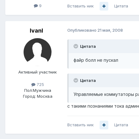
9
Вставить ник
Цитата
IvanI
Опубликовано
21 мая, 2008
Цитата
файр болл не пускал
Активный участник
Цитата
725
Пол:
Мужчина
Управляемые коммутаторы р
Город:
Москва
с такими познаниями тока админа и
Вставить ник
Цитата