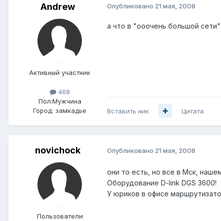
Andrеw
Опубликовано
21 мая, 2008
а что в "ооочень большой сети
Активный участник
468
Пол:
Мужчина
Город:
замкадье
Вставить ник
Цитата
novichock
Опубликовано
21 мая, 2008
они то есть, но все в Мск, наше
Оборудование D-link DGS 3600!
У юриков в офисе маршрутизаторы
Пользователи