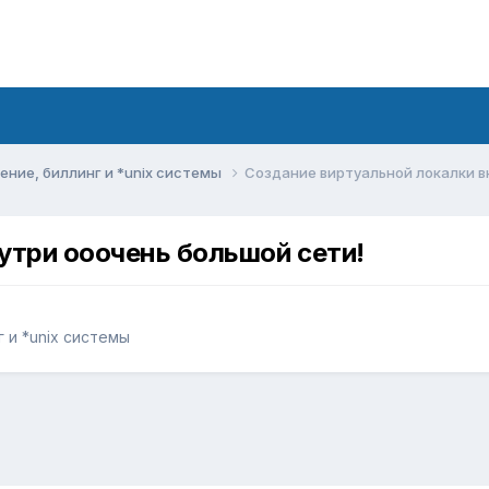
ние, биллинг и *unix системы
Создание виртуальной локалки в
утри ооочень большой сети!
 и *unix системы