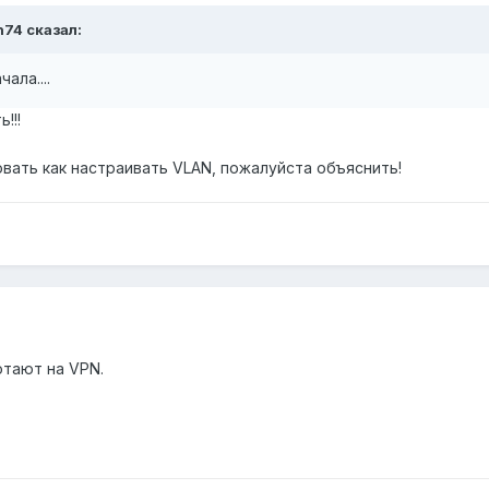
n74 сказал:
ала....
!!!
вать как настраивать VLAN, пожалуйста объяснить!
тают на VPN.