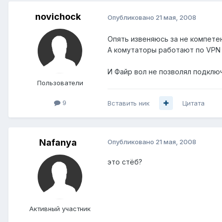
novichock
Опубликовано
21 мая, 2008
Опять извеняюсь за не компете
А комутаторы работают по VPN п
И Файр вол не позволял подключ
Пользователи
9
Вставить ник
Цитата
Nafanya
Опубликовано
21 мая, 2008
это стёб?
Активный участник