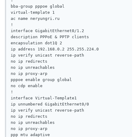
!

bba-group pppoe global

virtual-template 1

ac name neryungri.ru

!

interface GigabitEthernet0/1.2

description PPPoE & PPTP clients

encapsulation dot1Q 2

ip address 192.168.0.2 255.255.224.0

ip verify unicast reverse-path

no ip redirects

no ip unreachables

no ip proxy-arp

pppoe enable group global

no cdp enable

!

interface Virtual-Template1

ip unnumbered GigabitEthernet0/0

ip verify unicast reverse-path

no ip redirects

no ip unreachables

no ip proxy-arp

ppp mtu adaptive
