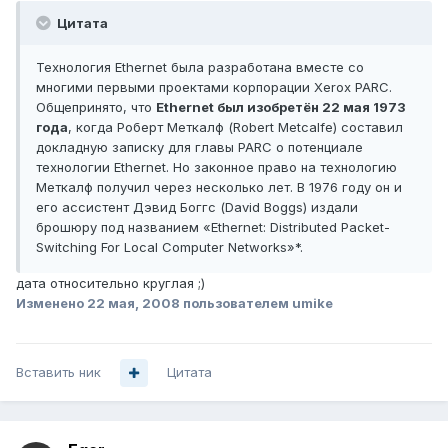
Цитата
Технология Ethernet была разработана вместе со
многими первыми проектами корпорации Xerox PARC.
Общепринято, что
Ethernet был изобретён 22 мая 1973
года
, когда Роберт Меткалф (Robert Metcalfe) составил
докладную записку для главы PARC о потенциале
технологии Ethernet. Но законное право на технологию
Меткалф получил через несколько лет. В 1976 году он и
его ассистент Дэвид Боггс (David Boggs) издали
брошюру под названием «Ethernet: Distributed Packet-
Switching For Local Computer Networks»*.
дата относительно круглая ;)
Изменено
22 мая, 2008
пользователем umike
Вставить ник
Цитата