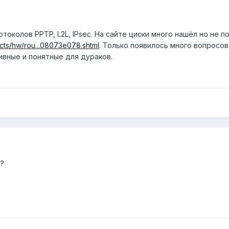
околов PPTP, L2L, IPsec. На сайте циски много нашёл но не по
cts/hw/rou...08073e078.shtml
. Только появилось много вопросов
вные и понятные для дураков.
и?