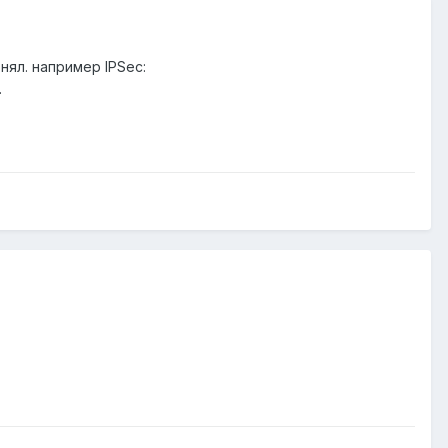
нял. например IPSec:
.