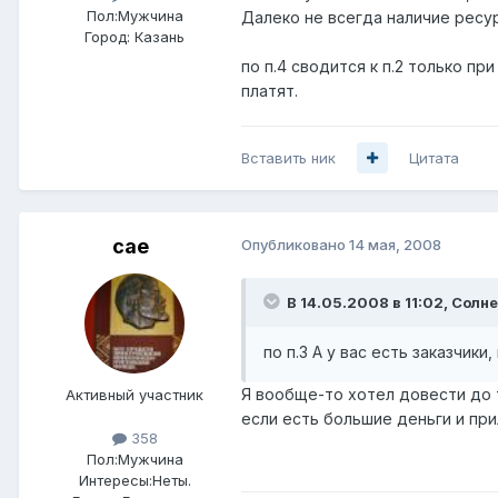
Пол:
Мужчина
Далеко не всегда наличие ресур
Город:
Казань
по п.4 сводится к п.2 только п
платят.
Вставить ник
Цитата
cae
Опубликовано
14 мая, 2008
В 14.05.2008 в 11:02, Солн
по п.3 А у вас есть заказчи
Я вообще-то хотел довести до
Активный участник
если есть большие деньги и при
358
Пол:
Мужчина
Интересы:
Неты.