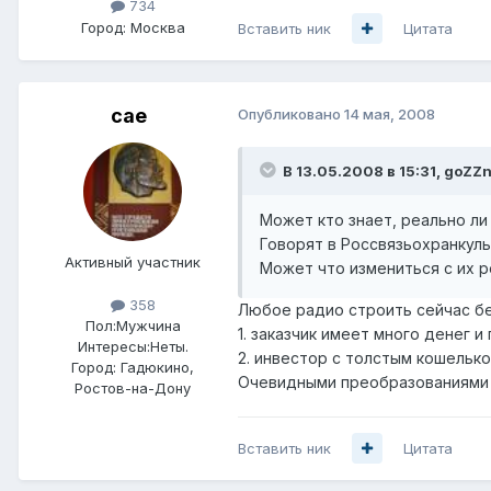
734
Город:
Москва
Вставить ник
Цитата
cae
Опубликовано
14 мая, 2008
В 13.05.2008 в 15:31, goZZ
Может кто знает, реально ли
Говорят в Россвязьохранкульт
Активный участник
Может что измениться с их 
358
Любое радио строить сейчас бе
Пол:
Мужчина
1. заказчик имеет много денег и
Интересы:
Неты.
2. инвестор с толстым кошельк
Город:
Гадюкино,
Очевидными преобразованиями л
Ростов-на-Дону
Вставить ник
Цитата