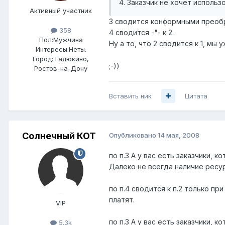
4. Заказчик не хочет исполь
Активный участник
3 сводится конформными преобр
358
4 сводится -"- к 2.
Пол:
Мужчина
Ну а то, что 2 сводится к 1, мы у
Интересы:
Неты.
Город:
Гадюкино,
;-))
Ростов-на-Дону
Вставить ник
Цитата
Солнечный КОТ
Опубликовано
14 мая, 2008
по п.3 А у вас есть заказчики,
Далеко не всегда наличие ресур
по п.4 сводится к п.2 только п
платят.
VIP
по п.3 А у вас есть заказчики,
5.3k