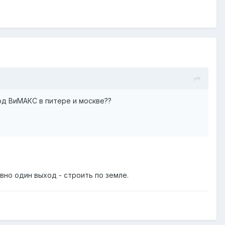
од ВиМАКС в питере и москве??
вно один выход - строить по земле.