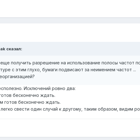
nak сказал:
 еще получить разрешение на использование полосы частот п
уре с этим глухо, бумаги подвисают за неимением частот ...
реорганизацией?
сполезно. Исключений ровно два:
 готов бесконечно ждать.
ом готов бесконечно ждать.
егко свести один случай к другому, таким образом, видим ро