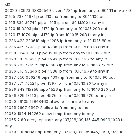
xl0
00020 93923 63800549 divert 1234 ip from any to 80.1.1.1 in via xl0
01105 237 14671 pipe 1105 ip from any to 80.1.1.100 out
01105 330 30749 pipe 4105 ip from 80.1.1.100 to any in
01170 15 3203 pipe 1170 ip from any to 10.10.15.208 out
01170 17 1079 pipe 4170 ip from 10.10.15.208 to any in
01286 423 233618 pipe 1286 ip from any to 10.10.15.88 out
01286 416 77037 pipe 4286 ip from 10.10.15.88 to any in
01293 524 96583 pipe 1293 ip from any to 10.10.16.7 out
01293 541 26834 pipe 4293 ip from 10.10.16.7 to any in
01386 701 776521 pipe 1386 ip from any to 10.10.16.79 out
01386 616 53346 pipe 4386 ip from 10.10.16.79 to any in
01397 650 606248 pipe 1397 ip from any to 10.10.16.90 out
01397 571 70521 pipe 4397 ip from 10.10.16.90 to any in
01526 343 115859 pipe 1526 ip from any to 10.10.16.220 out
01526 329 18143 pipe 4526 ip from 10.10.16.220 to any in
10050 99105 19848460 allow ip from me to any
10055 7667 654742 allow ip from any to me
10060 1644 140262 allow icmp from any to any
10065 2 80 deny tcp from any 137,138,139,135,445,9999,1028 to
any
10070 0 0 deny udp from any 137,138,139,135,445,9999,1028 to