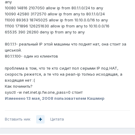
any
10080 14816 2107050 allow ip from 80.1.1.0/24 to any
10090 42580 3172570 allow ip from any to 80.1.1.0/24
11000 89363 18745025 allow ip from 10.10.0.0/16 to any
11100 171896 126251630 allow ip from any to 10.10.0.0/16
65535 390 26260 deny ip from any to any
80.1.1.1- реальный IP этой машины что поднят нат, она стоит за
циськой.
80.1.1.100- один из клиентов
проблема в том, что те кто сидит пол серыми IP под НАТ,
скорость режется, а те что на реал-ip толкьо исходящая, а
входящая нет :(
Как починить?
sysctl -w net.inet.ip.fw.one_pass=0 стоит
Изменено
13 мая, 2008
пользователем Кашмир
Вставить ник
Цитата