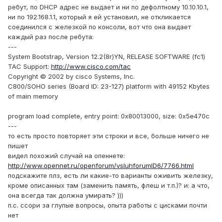
ребут, по DHCP адрес не выдает и ни по дефолтному 10.10.10.1,
ни по 192.168.1.1, который я ей установил, не откликается
соединился с железкой по консоли, вот что она выдает
каждый раз после ребута:
---
System Bootstrap, Version 12.2(8r)YN, RELEASE SOFTWARE (fc1)
TAC Support:
http://www.cisco.com/tac
Copyright © 2002 by cisco Systems, Inc.
C800/SOHO series (Board ID: 23-127) platform with 49152 Kbytes
of main memory
program load complete, entry point: 0x80013000, size: 0x5e470c
---
то есть просто повторяет эти строки и все, больше ничего не
пишет
видел похожий случай на опеннете:
http://www.opennet.ru/openforum/vsluhforumID6/7766.html
подскажите плз, есть ли какие-то варианты оживить железку,
кроме описанных там (заменить память, флеш и т.п.)? и: а что,
она всегда так должна умирать? )))
п.с. ссори за глупые вопросы, опыта работы с цисками почти
нет