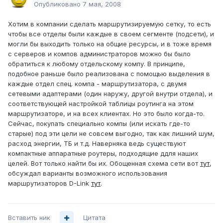
Опубликовано
7 мая, 2008
Хотим в компании сделать маршрутизируемую сетку, то есть
чтобы все отделы были каждые в своем сегменте (подсети), и
могли бы выходить только на общие ресурсы, и в тоже время
с серверов и компов администраторов можно бы было
обратиться к любому отдельскому компу. В принципе,
подобное раньше было реализована с помощью выделения в
каждые отдел спец. компа - маршрутизатора, с двумя
сетевыми адаптерами (один наружу, другой внутри отдела), и
соответствующей настройкой таблицы роутинга на этом
маршрутизаторе, и на всех клиентах. Но это было когда-то.
Сейчас, покупать специально компы (или искать где-то
старые) под эти цели не совсем выгодно, так как лишний шум,
расход энергии, ТБ и т.д. Наверняка ведь существуют
компактные аппаратные роутеры, подходящие ддля наших
целей. Вот только найти бы их. Обощенная схема сети вот
тут
,
обсуждал варианты возможного использования
маршрутизаторов D-Link
тут
.
Вставить ник
Цитата