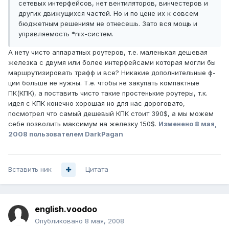
сетевых интерфейсов, нет вентиляторов, винчестеров и
других движущихся частей. Но и по цене их к совсем
бюджетным решениям не отнесешь. Зато вся мощь и
управляемость *nix-систем.
А нету чисто аппаратных роутеров, т.е. маленькая дешевая
железка с двумя или более интерфейсами которая могли бы
маршрутизировать трафф и все? Никакие дополнительные ф-
ции больше не нужны. Т.е. чтобы не закупать компактные
ПК(КПК), а поставить чисто такие простенькие роутеры, т.к.
идея с КПК конечно хорошая но для нас дороговато,
посмотрел что самый дешевый КПК стоит 390$, а мы можем
себе позволить максимум на железку 150$.
Изменено
8 мая,
2008
пользователем DarkPagan
Вставить ник
Цитата
english.voodoo
Опубликовано
8 мая, 2008