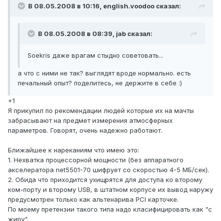
В 08.05.2008 в 10:16, english.voodoo сказал:
В 08.05.2008 в 08:39, jab сказал:
Soekris даже врагам стыдно советовать...
а что с ними не так? выглядят вроде нормально. есть
печальный опыт? поделитесь, не держите в себе :)
+1
Я прикупил по рекомендации людей которые их на мачты
забрасывают на предмет измерения атмосферных
параметров. Говорят, очень надежно работают.
Ближайшее к нареканиям что имею это:
1. Нехватка процессорной мощности (без аппаратного
акселератора net5501-70 шифрует со скоростью 4-5 МБ/сек).
2. Обида что приходится ухищрятся для доступа ко второму
ком-порту и второму USB, в штатном корпусе их вывод наружу
предусмотрен только как альтенарива PCI карточке.
По моему претензии такого типа надо класифицировать как "с
жиру".