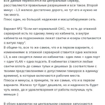
все данные переносятся на центральный сервер,
расставляются правильные разрешения и все такое. Второй
минус - L3 железо достаточно дорого, но тут его и нужно не
так много.
Плюс один, но большой: надежная и масштабируемая сеть.
Вариант №2 "Если нет нормальной СКС, то есть до этажной
серверной есть по одному линку из кабинета, а внутри
кабинета на подоконниках лежат свитчи и юзеры спотыкаются
о витую пару".
В общем-то, все то же самое, что и в первом варианте, с
изменениями: в этажной серверной ставится одна железка
L3, в нее сводятся линки из кабинетов- один линк = один порт
= один VLAN = одна подсеть. В кабинетах ставятся любые
свитчи вплоть до самых тупых и дешевых (в соответствии с
твоими представлениями о допустимом геморрое в единицу
времени), в которые включаются рабочие места.
Плюсы и минусы, в принципе, те же самые, что и в первом
варианте. Железо тут будет дешевле, но и надежность будет
чуть ниже, да и удовлетворения от работы получишь чуть
меньше :)
В обоих вариантах на центральном сервере запускаются