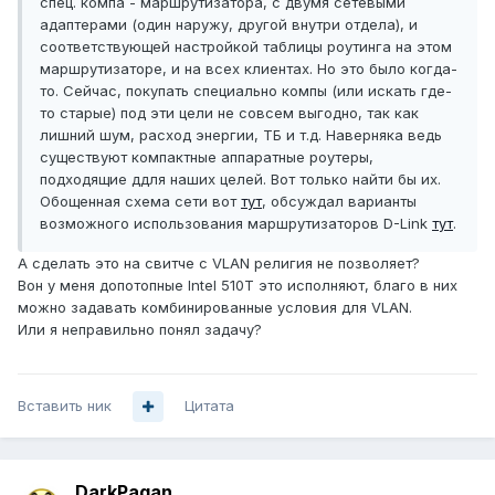
спец. компа - маршрутизатора, с двумя сетевыми
адаптерами (один наружу, другой внутри отдела), и
соответствующей настройкой таблицы роутинга на этом
маршрутизаторе, и на всех клиентах. Но это было когда-
то. Сейчас, покупать специально компы (или искать где-
то старые) под эти цели не совсем выгодно, так как
лишний шум, расход энергии, ТБ и т.д. Наверняка ведь
существуют компактные аппаратные роутеры,
подходящие ддля наших целей. Вот только найти бы их.
Обощенная схема сети вот
тут
, обсуждал варианты
возможного использования маршрутизаторов D-Link
тут
.
А сделать это на свитче с VLAN религия не позволяет?
Вон у меня допотопные Intel 510T это исполняют, благо в них
можно задавать комбинированные условия для VLAN.
Или я неправильно понял задачу?
Вставить ник
Цитата
DarkPagan