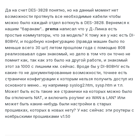
Да на счет DES-3828 понятно, но на данный момент нет
возможности протянуть все необходимые кабели чтобы
можно было каждый отдел воткнуть в DES-3828. Вернемся к
нашим "баранам"...
prema
написал что у Д-Линка есть
простые коммутаторы, что за модель? К тому же у нас есть DI-
808HV, и подобную конфигурацию (правда машин было по
меньше всего 30 шт) летом прошлом года с помощью 808
реализовывал один знакомый, но дело в том что он точно не
помнит как, так как это было на другой работе, и знакомый
этот за 1000 с лишним км. сейчас. Вроде бы у DI-808HV есть
какие-то не документированные возможности, точнее есть
странички конфигурации к которым нельзя получить доступ из
основного меню... ну например syslog2.htm, sysp.htm и т.п.
Может быть есть такие же странички на которых можно было
бы отключить NAT, и включить роутинг из WAN в LAN? Или
может быть какие-нибудь были настройки в старых
прошивках, которых в новых нету? У нас сейчас эти роутеры с
ноябрьскими прошивками v.1.50