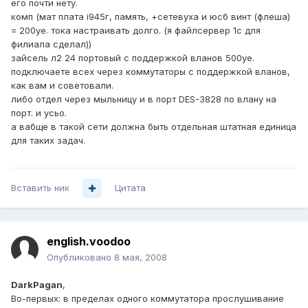
его почти нету.
комп (мат плата і945г, память, +сетевуха и юсб винт (флеша)
= 200уе. тока настраивать долго. (я файлсервер 1с для
филиала сделал))
зайсель л2 24 портовый c поддержкой вланов 500уе.
подключаете всех через коммутаторы с поддержкой вланов,
как вам и советовали.
либо отдел через мыльницу и в порт DES-3828 по влану на
порт. и усьо.
а вабще в такой сети должна быть отдельная штатная единица
для таких задач.
Вставить ник
Цитата
english.voodoo
Опубликовано
8 мая, 2008
DarkPagan
,
Во-первых: в пределах одного коммутатора прослушивание