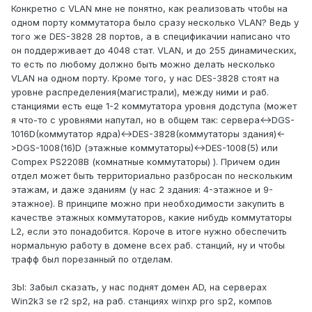
Конкретно с VLAN мне не понятно, как реализовать чтобы на
одном порту коммутатора было сразу несколько VLAN? Ведь у
того же DES-3828 28 портов, а в спецификачии написано что
он поддерживает до 4048 стат. VLAN, и до 255 динамических,
то есть по любому должно быть можно делать несколько
VLAN на одном порту. Кроме того, у нас DES-3828 стоят на
уровне распределения(магистрали), между ними и раб.
станциями есть еще 1-2 коммутатора уровня додступа (может
я что-то с уровнями напутал, но в общем так: сервера<->DGS-
1016D(коммутатор ядра)<->DES-3828(коммутаторы здания)<-
>DGS-1008(16)D (этажные коммутаторы)<->DES-1008(5) или
Compex PS2208B (комнатные коммутаторы) ). Причем один
отдел может быть территориально разбросан по нескольким
этажам, и даже зданиям (у нас 2 здания: 4-этажное и 9-
этажное). В принципе можно при необходимости закупить в
качестве этажных коммутаторов, какие нибудь коммутаторы
L2, если это понадобится. Короче в итоге нужно обеспечить
нормальную работу в домене всех раб. станций, ну и чтобы
трафф был порезанный по отделам.
ЗЫ: Забыл сказать, у нас поднят домен AD, на серверах
Win2k3 se r2 sp2, на раб. станциях winxp pro sp2, компов