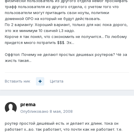
физически пользователь из другого отдела немог проснифать
трафф пользователя из другого отдела, с учетом того что
пользователи могут притащить свои ноуты, политики
доменной GPO на который не будут действовать.
По 2 варианту: Хороший вариант, только для нас пока дорого,
это же минимум 10 свичей L3 надо.
Короче я так понял, что сэкономить не получится... По любому
придется много потратить $$$. Эх...
Оффтоп: Почему не делают простых дешевых роутеров? Чё за
жисть такая...
Вставить ник
Цитата
prema
Опубликовано
8 мая, 2008
роутер простой дешёвый есть. и делает их длинк. тока он
работает х...во. так работает, что почти как не работает. т.е.