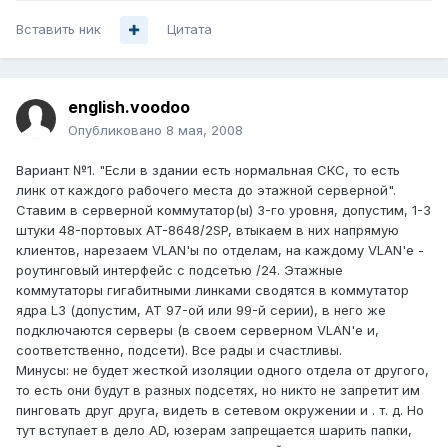
Вставить ник
Цитата
english.voodoo
Опубликовано
8 мая, 2008
Вариант №1. "Если в здании есть нормальная СКС, то есть
линк от каждого рабочего места до этажной серверной".
Ставим в серверной коммутатор(ы) 3-го уровня, допустим, 1-3
штуки 48-портовых AT-8648/2SP, втыкаем в них напрямую
клиентов, нарезаем VLAN'ы по отделам, на каждому VLAN'е -
роутинговый интерфейс с подсетью /24. Этажные
коммутаторы гигабитными линками сводятся в коммутатор
ядра L3 (допустим, AT 97-ой или 99-й серии), в него же
подключаются серверы (в своем серверном VLAN'е и,
соответственно, подсети). Все рады и счастливы.
Минусы: не будет жесткой изоляции одного отдела от другого,
то есть они будут в разных подсетях, но никто не запретит им
пинговать друг друга, видеть в сетевом окружении и . т. д. Но
тут вступает в дело AD, юзерам запрещается шарить папки,