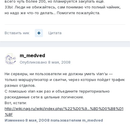
всего чуть более 200, но планируется закупать ещё.
ЗЗЫ: Люди не обижайтесь, сам понимаю что полный чайник,
но надо же что-то делать... Помогите пожалуйста.
Вставить ник
Цитата
m_medved
Опубликовано
8 мая, 2008
Ни серверы, ни пользователи не должны уметь vlan'ы —
только маршрутизатор и свитчи, через которых пойдет трафик
разных отделов.
С помошью vlan как раз и объедините территориально
раскиданные сети в цельные логические.
Вот, кстати:
http://wiki.nag.ru/wiki/index.php/%22%D0%9...%BD%D0%B8%D1
%8F
Изменено
8 мая, 2008
пользователем m_medved