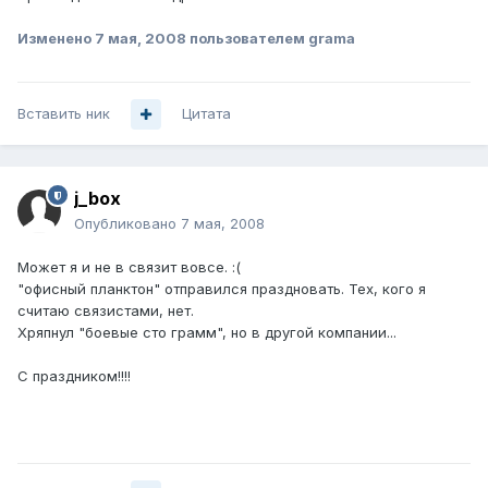
Изменено
7 мая, 2008
пользователем grama
Вставить ник
Цитата
j_box
Опубликовано
7 мая, 2008
Может я и не в связит вовсе. :(
"офисный планктон" отправился праздновать. Тех, кого я
считаю связистами, нет.
Хряпнул "боевые сто грамм", но в другой компании...
С праздником!!!!