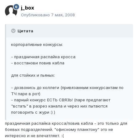
j_box
Опубликовано
7 мая, 2008
Цитата
корпоративные конкурсы:
- праздничная распайка кросса
- восстанови повив кабла
для стойких и пьяных:
- дозвонись до коллеги (привязанным конкурсантам по
ТЧ паре в рот)
- парный конкурс ЕСТЬ СВЯЗЬ! (паре предлагают
"встать" в разрез канала и через них пытаются
поговорить с жури :) )
праздничная распайка кросса/повив кабла - это только для
боевых подразделений. "офисному планктону" это не
интересно и не впечатляет. :(