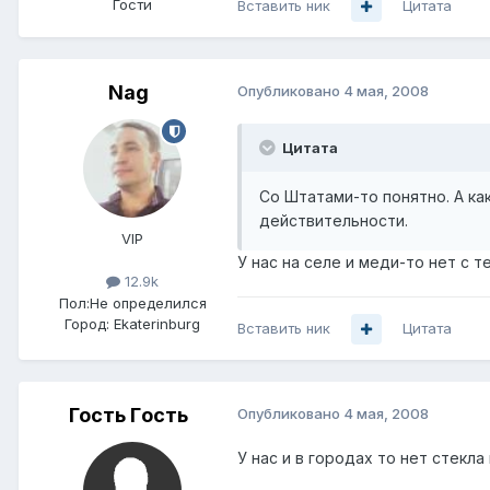
Гости
Вставить ник
Цитата
Nag
Опубликовано
4 мая, 2008
Цитата
Со Штатами-то понятно. А как
действительности.
VIP
У нас на селе и меди-то нет с те
12.9k
Пол:
Не определился
Город:
Ekaterinburg
Вставить ник
Цитата
Гость Гoсть
Опубликовано
4 мая, 2008
У нас и в городах то нет стекла