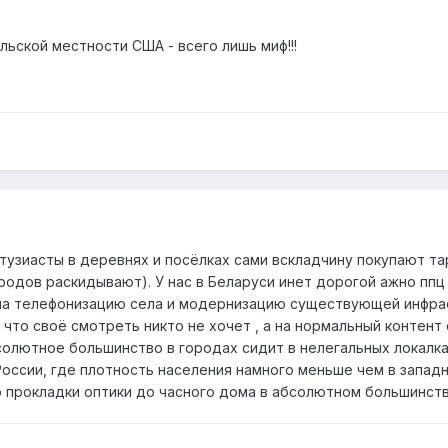
ьской местности США - всего лишь миф!!!
нтузиасты в деревнях и посёлках сами вскладчину покупают т
родов раскидывают). У нас в Беларуси инет дорогой ажно ппц
на телефонизацию села и модернизацию существующей инфра
я что своё смотреть никто не хочет , а на нормальный контен
солютное большинство в городах сидит в нелегальных локалках
России, где плотность населения намного меньше чем в западн
 прокладки оптики до часного дома в абсолютном большинств