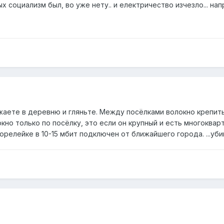
х социализм был, во уже нету.. и електричество изчезло... напр
жаете в деревню и гляньте. Между посёлками волокно крепить 
окно только по посёлку, это если он крупный и есть многоквар
релейке в 10-15 мбит подключен от ближайшего города. ...убив