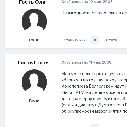
Гость Олег
Опубликовано
10 мая, 2008
Невыгодность оптоволокна в сел
Гости
Вставить ник
Цитата
Гость Гость
Опубликовано
11 мая, 2008
Мда уж, в некоторых случаях э
яблоням и по грушам вокруг ого
монополиста Белтелеком идут 
и(или) IPTV (на деле выясняетс
дают развернуться . В итоге аб
Гости
(рады и диалапу). Думаю что в 
об окупаемости мероприятия по