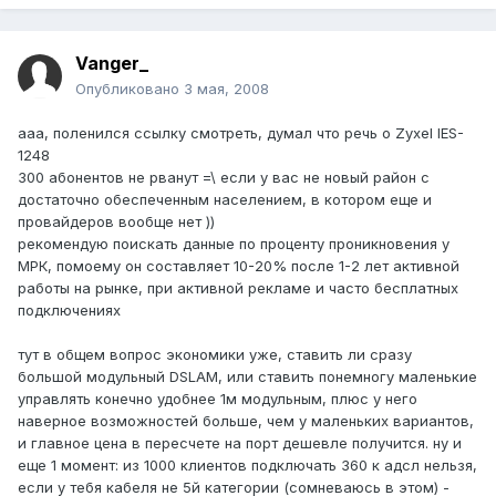
Vanger_
Опубликовано
3 мая, 2008
ааа, поленился ссылку смотреть, думал что речь о Zyxel IES-
1248
300 абонентов не рванут =\ если у вас не новый район с
достаточно обеспеченным населением, в котором еще и
провайдеров вообще нет ))
рекомендую поискать данные по проценту проникновения у
МРК, помоему он составляет 10-20% после 1-2 лет активной
работы на рынке, при активной рекламе и часто бесплатных
подключениях
тут в общем вопрос экономики уже, ставить ли сразу
большой модульный DSLAM, или ставить понемногу маленькие
управлять конечно удобнее 1м модульным, плюс у него
наверное возможностей больше, чем у маленьких вариантов,
и главное цена в пересчете на порт дешевле получится. ну и
еще 1 момент: из 1000 клиентов подключать 360 к адсл нельзя,
если у тебя кабеля не 5й категории (сомневаюсь в этом) -