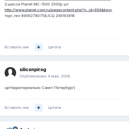
2.шасси Planet MC-1500 2500р шт
http://www.planet.com.ru/pagecontent.php?n...id=959&key=
торг,тел 89062780758,ICQ 246193618
Вставить ник
Цитата
siliconpirog
Опубликовано
4 мая, 2008
up!территориально Санкт-Петербург)
Вставить ник
Цитата