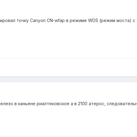
ировал точку Canyon CN-wfap в режиме WDS (режим моста) с т
железо в каньене риалтековское а в 2100 атерос, следовател