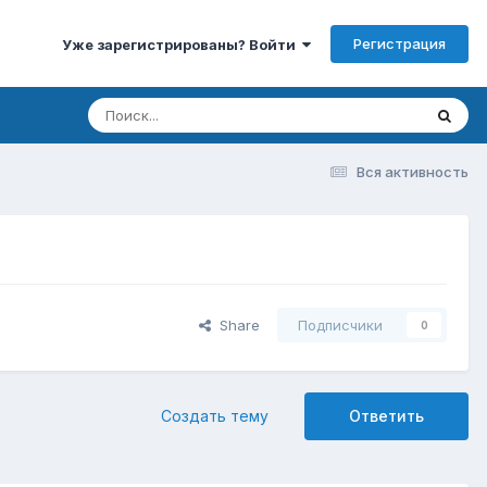
Регистрация
Уже зарегистрированы? Войти
Вся активность
Share
Подписчики
0
Создать тему
Ответить