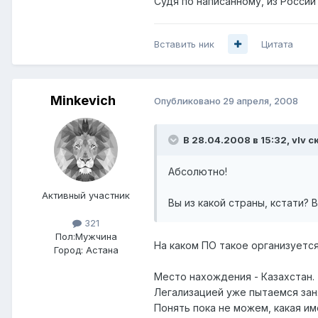
Судя по написанному, из России 
Вставить ник
Цитата
Minkevich
Опубликовано
29 апреля, 2008
В 28.04.2008 в 15:32, vIv с
Абсолютно!
Активный участник
Вы из какой страны, кстати? 
321
Пол:
Мужчина
На каком ПО такое организуетс
Город:
Астана
Место нахождения - Казахстан.
Легализацией уже пытаемся зан
Понять пока не можем, какая име