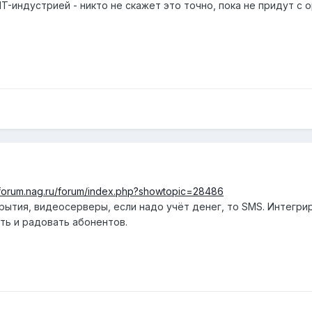
T-индустрией - никто не скажет это точно, пока не придут с ор
//forum.nag.ru/forum/index.php?showtopic=28486
ытия, видеосерверы, если надо учёт денег, то SMS. Интегрир
ать и радовать абонентов.