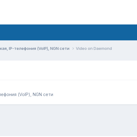
ая, IP-телефония (VoIP), NGN сети
Video on Daemond
лефония (VoIP), NGN сети