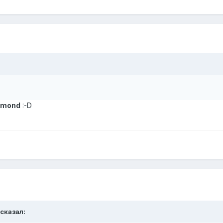
iamond
:-D
 сказал: