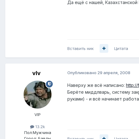
Да ещё с нашей, Казахстанской I
Вставить ник
Цитата
vIv
Опубликовано
29 апреля, 2008
Наверху же всё написано:
http:
Берёте миддлварь, систему закр
руками) - и всё начинает работ
VIP
13.2k
Пол:
Мужчина
Город:
Бавлы
Вставить ник
Цитата