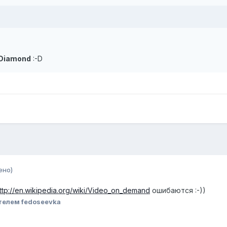
 Diamond
:-D
ено)
ttp://en.wikipedia.org/wiki/Video_on_demand
ошибаются :-))
телем fedoseevka