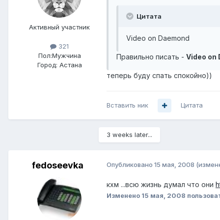
Цитата
Активный участник
Video on Daemond
321
Пол:
Мужчина
Правильно писать -
Video on
Город:
Астана
теперь буду спать спокойно))
Вставить ник
Цитата
3 weeks later...
fedoseevka
Опубликовано
15 мая, 2008
(измен
кхм ...всю жизнь думал что они
h
Изменено
15 мая, 2008
пользова