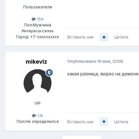
Пользователи
154
Пол:
Мужчина
Интересы:
связь
Город:
+7-xxxxxxxxxx
Вставить ник
Цитата
mikevlz
Опубликовано
16 мая, 2008
какая разница, видео на демоне
VIP
1.1k
Пол:
Не определился
Вставить ник
Цитата