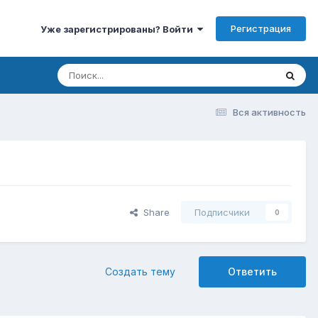
Регистрация
Уже зарегистрированы? Войти
Вся активность
Share
Подписчики
0
Создать тему
Ответить