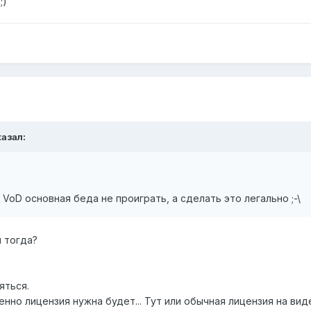
;)
казал:
В VoD основная беда не проиграть, а сделать это легально ;-\
я тогда?
яться.
нно лицензия нужна будет... Тут или обычная лицензия на видео-