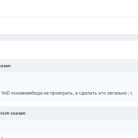
казал:
В VoD основнаябеда не проиграть, а сделать это легально ;-\
evich сказал: