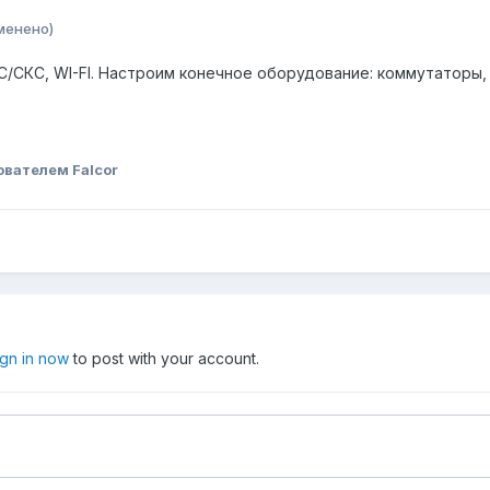
менено)
/СКС, WI-FI. Настроим конечное оборудование: коммутаторы,
ователем Falcor
ign in now
to post with your account.