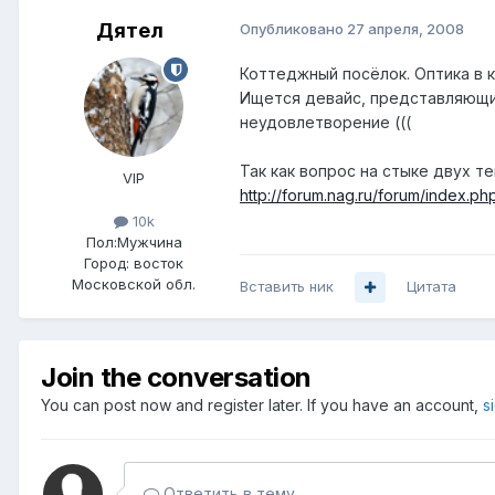
Дятел
Опубликовано
27 апреля, 2008
Коттеджный посёлок. Оптика в 
Ищется девайс, представляющий
неудовлетворение (((
Так как вопрос на стыке двух т
VIP
http://forum.nag.ru/forum/index.
10k
Пол:
Мужчина
Город:
восток
Московской обл.
Вставить ник
Цитата
Join the conversation
You can post now and register later. If you have an account,
s
Ответить в тему...