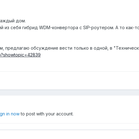
каждый дом.
 из себя гибрид WDM-конвертора с SIP-роутером. А то как-т
ем, предлагаю обсуждение вести только в одной, в "Техничес
php?showtopic=42839
ign in now
to post with your account.