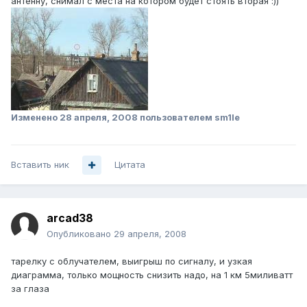
антенну, снимал с места на котором будет стоять вторая :))
Изменено
28 апреля, 2008
пользователем sm1le
Вставить ник
Цитата
arcad38
Опубликовано
29 апреля, 2008
тарелку с облучателем, выигрыш по сигналу, и узкая
диаграмма, только мощность снизить надо, на 1 км 5миливатт
за глаза