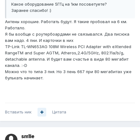
Какое оборудование 5ГГц на 1км посоветуете?
Заранее спасибо! :)
Антены хорошие. Работать будут. Я такие пробовал на 6 км.
Работало.
Я бы вообще с роутербоардами не связывался. Два писюка
вам надо. 4 пни. И карточки в них
TP-Link TL-WN653AG 108M Wireless PCI Adapter with eXtended
RangeTM and Super AGTM, Atheros,2.4G/5GHz, 802.11a/b/g,
detachable antenna. И будет вам счастье в виде 80 мегабит
канала. :-D
Можно что то типа 3 пня. Но 3 пень 667 при 80 мегабитах уже
булькать начинает.
Вставить ник
Цитата
sm1le