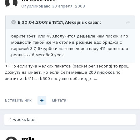
Опубликовано
30 апреля, 2008
В 30.04.2008 в 18:21, Alexspils сказал:
берите rb411 или 433.получится дешевле чем писюк и по
мощности такой же.На столе в режиме вдс бриджа с
версией 3.7, 5-турбо и nstreme через пару 411 пролетало
реальных 6 мегабайт/сек.
+1 Но если туча мелких пакетов (packet per second) то проц
дохнуть начинает.. но если сети меньше 200 писюков то
хватит и rb411 ... rb600 получше себя ведет ...
Вставить ник
Цитата
4 weeks later...
sm1le