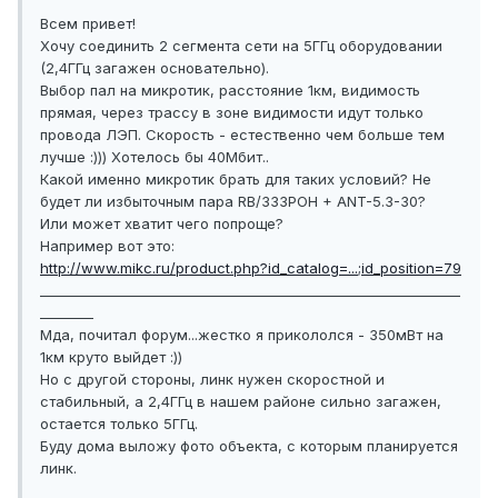
Всем привет!
Хочу соединить 2 сегмента сети на 5ГГц оборудовании
(2,4ГГц загажен основательно).
Выбор пал на микротик, расстояние 1км, видимость
прямая, через трассу в зоне видимости идут только
провода ЛЭП. Скорость - естественно чем больше тем
лучше :))) Хотелось бы 40Мбит..
Какой именно микротик брать для таких условий? Не
будет ли избыточным пара RB/333POH + ANT-5.3-30?
Или может хватит чего попроще?
Например вот это:
http://www.mikc.ru/product.php?id_catalog=...;id_position=79
_______________________________________________________________
________
Мда, почитал форум...жестко я прикололся - 350мВт на
1км круто выйдет :))
Но с другой стороны, линк нужен скоростной и
стабильный, а 2,4ГГц в нашем районе сильно загажен,
остается только 5ГГц.
Буду дома выложу фото объекта, с которым планируется
линк.