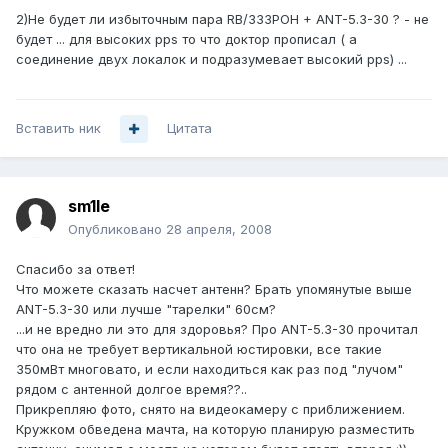
2)Не будет ли избыточным пара RB/333POH + ANT-5.3-30 ? - не
будет ... для высоких pps то что доктор прописал ( а
соединение двух локалок и подразумевает высокий pps) ...
Вставить ник
Цитата
sm1le
Опубликовано
28 апреля, 2008
Спасибо за ответ!
Что можете сказать насчет антенн? Брать упомянутые выше
ANT-5.3-30 или лучше "тарелки" 60см?
...и не вредно ли это для здоровья? Про ANT-5.3-30 прочитал
что она не требует вертикальной юстировки, все такие
350мВт многовато, и если находиться как раз под "лучом"
рядом с антенной долгое время??..
Прикрепляю фото, снято на видеокамеру с приближением.
Кружком обведена мачта, на которую планирую разместить