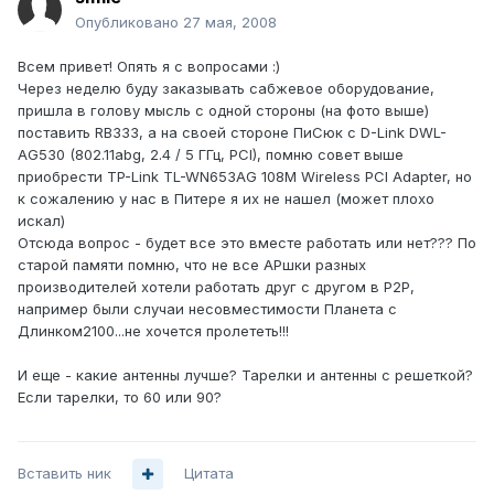
Опубликовано
27 мая, 2008
Всем привет! Опять я с вопросами :)
Через неделю буду заказывать сабжевое оборудование,
пришла в голову мысль с одной стороны (на фото выше)
поставить RB333, а на своей стороне ПиСюк с D-Link DWL-
AG530 (802.11abg, 2.4 / 5 ГГц, PCI), помню совет выше
приобрести TP-Link TL-WN653AG 108M Wireless PCI Adapter, но
к сожалению у нас в Питере я их не нашел (может плохо
искал)
Отсюда вопрос - будет все это вместе работать или нет??? По
старой памяти помню, что не все АРшки разных
производителей хотели работать друг с другом в Р2Р,
например были случаи несовместимости Планета с
Длинком2100...не хочется пролететь!!!
И еще - какие антенны лучше? Тарелки и антенны с решеткой?
Если тарелки, то 60 или 90?
Вставить ник
Цитата