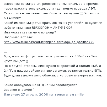
Выбор пал на микротик, расстояние 1км, видимость прямая,
через трассу в зоне видимости идут только провода ЛЭП.
Скорость - естественно чем больше тем лучше :))) Хотелось
бы 40Мбит..
Какой именно микротик брать для таких условий? Не будет ли
избыточным пара RB/333POH + ANT-5.3-30?
Или может хватит чего попроще?
Например вот это:
http://www.mikc.ru/product.php?id_catalog=...;id_position=79
_____________________________________________________________________
__
Мда, почитал форум...жестко я прикололся - 350мВт на 1км
круто выйдет :))
Но с другой стороны, линк нужен скоростной и стабильный, а
2,4ГГц в нашем районе сильно загажен, остается только 5ГГц.
Буду дома выложу фото объекта, с которым планируется линк.
Какое оборудование 5ГГц на 1км посоветуете?
Заранее спасибо! :)
Изменено
27 апреля, 2008
пользователем sm1le