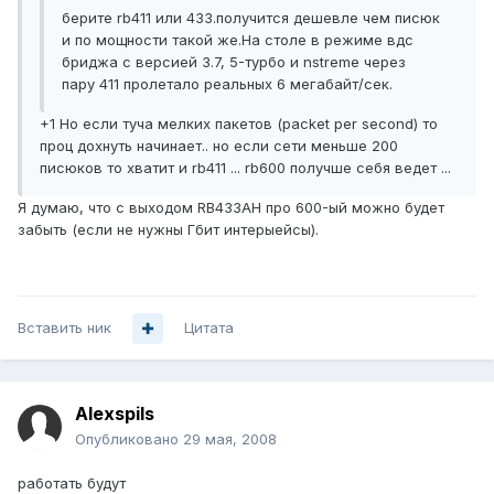
берите rb411 или 433.получится дешевле чем писюк
и по мощности такой же.На столе в режиме вдс
бриджа с версией 3.7, 5-турбо и nstreme через
пару 411 пролетало реальных 6 мегабайт/сек.
+1 Но если туча мелких пакетов (packet per second) то
проц дохнуть начинает.. но если сети меньше 200
писюков то хватит и rb411 ... rb600 получше себя ведет ...
Я думаю, что с выходом RB433AH про 600-ый можно будет
забыть (если не нужны Гбит интерыейсы).
Вставить ник
Цитата
Alexspils
Опубликовано
29 мая, 2008
работать будут