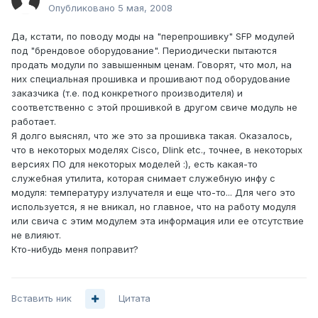
Опубликовано
5 мая, 2008
Да, кстати, по поводу моды на "перепрошивку" SFP модулей
под "брендовое оборудование". Периодически пытаются
продать модули по завышенным ценам. Говорят, что мол, на
них специальная прошивка и прошивают под оборудование
заказчика (т.е. под конкретного производителя) и
соответственно с этой прошивкой в другом свиче модуль не
работает.
Я долго выяснял, что же это за прошивка такая. Оказалось,
что в некоторых моделях Cisco, Dlink etc., точнее, в некоторых
версиях ПО для некоторых моделей :), есть какая-то
служебная утилита, которая снимает служебную инфу с
модуля: температуру излучателя и еще что-то... Для чего это
используется, я не вникал, но главное, что на работу модуля
или свича с этим модулем эта информация или ее отсутствие
не влияют.
Кто-нибудь меня поправит?
Вставить ник
Цитата