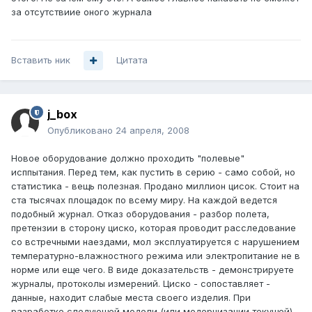
за отсутствиие оного журнала
Вставить ник
Цитата
j_box
Опубликовано
24 апреля, 2008
Новое оборудование должно проходить "полевые"
исппытания. Перед тем, как пустить в серию - само собой, но
статистика - вещь полезная. Продано миллион цисок. Стоит на
ста тысячах площадок по всему миру. На каждой ведется
подобный журнал. Отказ оборудования - разбор полета,
претензии в сторону циско, которая проводит расследование
со встречными наездами, мол эксплуатируется с нарушением
температурно-влажностного режима или электропитание не в
норме или еще чего. В виде доказательств - демонстрируете
журналы, протоколы измерений. Циско - сопоставляет -
данные, находит слабые места своего изделия. При
разработке следующей модели (или модернизации текущей) -