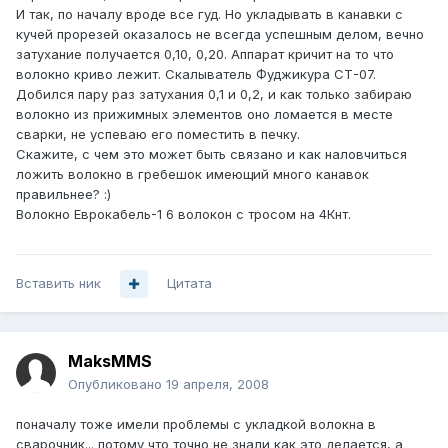
И так, по началу вроде все гуд. Но укладывать в канавки с
кучей прорезей оказалось не всегда успешным делом, вечно
затухание получается 0,10, 0,20. Аппарат кричит на то что
волокно криво лежит. Скалыватель Фуджикура СТ-07.
Добился пару раз затухания 0,1 и 0,2, и как только забираю
волокно из прижимных элементов оно ломается в месте
сварки, не успеваю его поместить в печку.
Скажите, с чем это может быть связано и как наловчиться
ложить волокно в гребешок имеющий много канавок
правильнее? :)
Волокно Еврокабель-1 6 волокон с тросом на 4Кнт.
Вставить ник
Цитата
MaksMMS
Опубликовано
19 апреля, 2008
поначалу тоже имели проблемы с укладкой волокна в
сварочник... потому что точно не знали как это делается, а