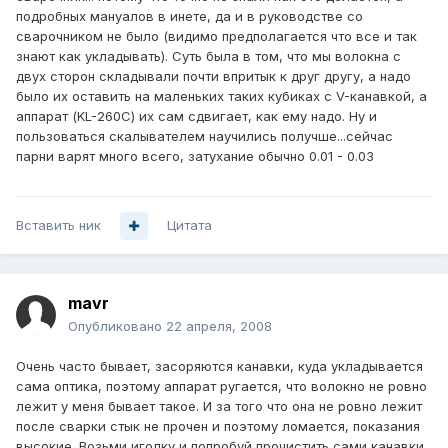
подробных мануалов в инете, да и в руководстве со
сварочником не было (видимо предполагается что все и так
знают как укладывать). Суть была в том, что мы волокна с
двух сторон складывали почти впритык к друг другу, а надо
было их оставить на маленьких таких кубиках с V-канавкой, а
аппарат (KL-260C) их сам сдвигает, как ему надо. Ну и
пользоваться скалывателем научились получше...сейчас
парни варят много всего, затухание обычно 0.01 - 0.03
Вставить ник
Цитата
mavr
Опубликовано
22 апреля, 2008
Очень часто бывает, засоряются канавки, куда укладывается
сама оптика, поэтому аппарат ругается, что волокно не ровно
лежит у меня бывает такое. И за того что она не ровно лежит
после сварки стык не прочен и поэтому ломается, показания
высокие. Возьми иголку и попробуй прочистить сами канавки