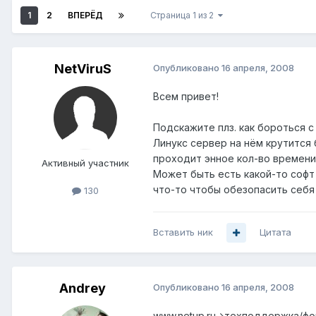
1
2
ВПЕРЁД
Страница 1 из 2
NetViruS
Опубликовано
16 апреля, 2008
Всем привет!
Подскажите плз. как бороться с
Линукс сервер на нём крутится 
проходит энное кол-во времени
Активный участник
Может быть есть какой-то софт
что-то чтобы обезопасить себя 
130
Вставить ник
Цитата
Andrey
Опубликовано
16 апреля, 2008
www.netup.ru->техподдержка/ф