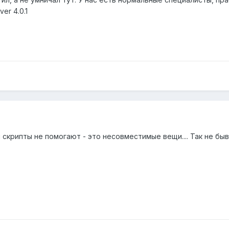
er 4.0.1
скрипты не помогают - это несовместимые вещи.... Так не бывае