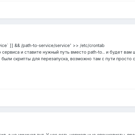
ervice` ]] && /path-to-service/service' >> /etc/crontab
 сервиса и ставите нужный путь вместо path-to... и будет вам
 были скрипты для перезапуска, возможно там с пути просто 
ил, а не умничал тут. У нас есть нормальные специалисты, пр