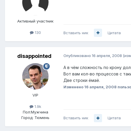
Активный участник
130
Вставить ник
Цитата
disappointed
Опубликовано
16 апреля, 2008
(из
А в чём сложность по крону долб
Вот вам кол-во процессов с так
Две строки ёмаё.
Изменено
16 апреля, 2008
пользо
VIP
1.9k
Пол:
Мужчина
Город:
Тюмень
Вставить ник
Цитата