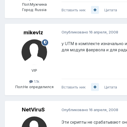
Пол:
Мужчина
Город:
Russia
Вставить ник
Цитата
mikevlz
Опубликовано
16 апреля, 2008
у UTM в комплекте изначально и
для модуля фаервола и для рад
VIP
1.1k
Пол:
Не определился
Вставить ник
Цитата
NetViruS
Опубликовано
16 апреля, 2008
Эти скрипты не срабатывают он