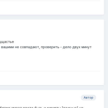
 щщастье
с вашими не совпадают, проверить - дело двух минут
Автор
аблема имеет место быть и скрипты "родные" не