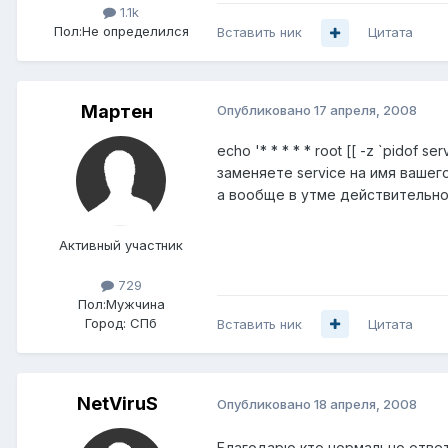
1.1k
Пол:
Не определился
Вставить ник
Цитата
Мартен
Опубликовано
17 апреля, 2008
echo '* * * * * root [[ -z `pidof s
заменяете service на имя вашего
а вообще в утме действительно
Активный участник
729
Пол:
Мужчина
Город:
СПб
Вставить ник
Цитата
NetViruS
Опубликовано
18 апреля, 2008
Благодарю кто нормально ответ