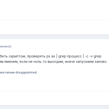
менено)
ить скриптом, проверять ps ax | grep процесс | -c -v grep
им именем, если не ноль то выходим, иначе запускаем заново.
вателем disappointed