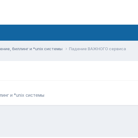
ние, биллинг и *unix системы
Падение ВАЖНОГО сервиса
инг и *unix системы