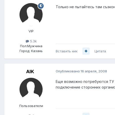
Только не пытайтесь там съэкон
VIP
5.3k
Пол:
Мужчина
Город:
Казань
Вставить ник
Цитата
AIK
Опубликовано
16 апреля, 2008
Еще возможно потребуются ТУ (а
подключение сторонних организ
Пользователи