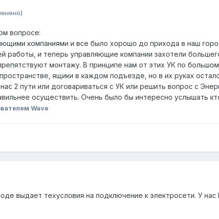
менено)
ом вопросе:
яющими компаниями и все было хорошо до прихода в наш город
ей работы, и теперь управляющие компании захотели большего
репятствуют монтажу. В принципе нам от этих УК по большому
пространстве, ящики в каждом подъезде, но в их руках остал
 нас 2 пути или договариваться с УК или решить вопрос с Эне
равильнее осуществить. Очень было бы интересно услышать кт
ователем Wave
ороде выдает техусловия на подключение к электросети. У на