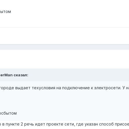
бытом
kerMan сказал:
в городе выдает техусловия на подключение к электросети. У 
госбытом
ю в пункте 2 речь идет проекте сети, где указан способ прис