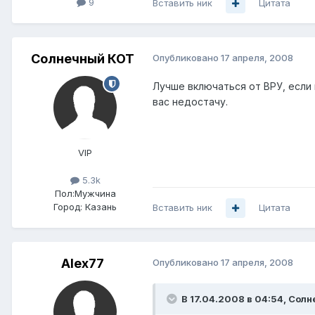
9
Вставить ник
Цитата
Солнечный КОТ
Опубликовано
17 апреля, 2008
Лучше включаться от ВРУ, если 
вас недостачу.
VIP
5.3k
Пол:
Мужчина
Город:
Казань
Вставить ник
Цитата
Alex77
Опубликовано
17 апреля, 2008
В 17.04.2008 в 04:54, Сол