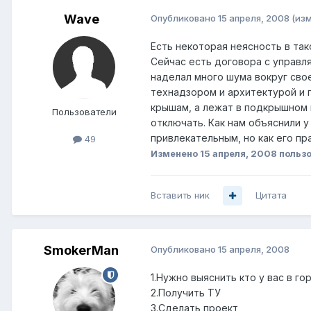
Wave
Опубликовано
15 апреля, 2008
(из
Есть некоторая неясность в так
Сейчас есть договора с управл
наделал много шума вокруг сво
технадзором и архитектурой и п
крышам, а лежат в подкрышном 
Пользователи
отключать. Как нам объяснили у
привлекательным, но как его п
49
Изменено
15 апреля, 2008
польз
Вставить ник
Цитата
SmokerMan
Опубликовано
15 апреля, 2008
1.Нужно выяснить кто у вас в г
2.Получить ТУ
3.Сделать проект