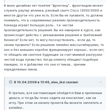
В моих дизайнах нет понятия "фронтэнд"... фронтэндом может
служить раутер аплинка, рэковый свитч Cisco (3550/3560) и
многое другое что уже есть. Если Вы не лукавите, то должны
понимать, что в современных реалиях производительность
бэкенда играет большую роль... т.е. чистая
производительность решения. Вы же наверное в курсе, как
проиисходит действо с увязыванием решения и требований
бизнеса? Если нет, то могу посочуствовать... если да, то
зачем лукавить? Если решение линейно массштабируемо, то
оно и без внешних коробок функционирует хорошо... если нет,
то обещать им светлое будующее за счет мнимой разгрузки
чистой воды лукавство. Когда клиенту обещают подобную
панацею, то я добавляю что она от пиков... причем
определенных пиков.
В 10.04.2008 в 13:49, alex_iksi сказал:
В-третьих, вся кастомизация обойдется Вам в приличные
деньги, и тогда Вы точно сядите на консалтинг, как на
иглу. При этом за начало проекта Вы можете заплатить и
копейки...