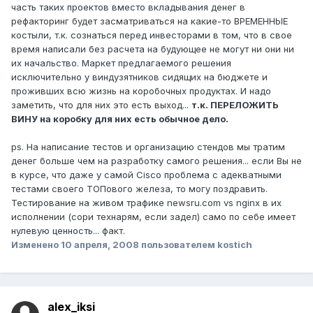
часть таких проектов вместо вкладывания денег в
рефакторинг будет засматриваться на какие-то ВРЕМЕННЫЕ
костыли, т.к. сознаться перед инвесторами в том, что в свое
время написали без расчета на будующее не могут ни они ни
их начальство. Маркет предлагаемого решения
исключительно у виндузятников сидящих на бюджете и
проживших всю жизнь на коробочных продуктах. И надо
заметить, что для них это есть выход...
т.к. ПЕРЕЛОЖИТЬ
ВИНУ на коробку для них есть обычное дело.
ps. На написание тестов и организацию стендов мы тратим
денег больше чем на разработку самого решения... если Вы не
в курсе, что даже у самой Cisco проблема с адекватными
тестами своего ТОПового железа, то могу поздравить.
Тестирование на живом трафике newsru.com vs nginx в их
исполнении (сори технарям, если задел) само по себе имеет
нулевую ценность... факт.
Изменено
10 апреля, 2008
пользователем kostich
alex_iksi