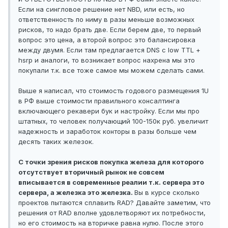
Если на сингловое решение нет NBD, или есть, но
ответственность по ниму в разы меньше возможных
рисков, то надо брать две. Если берем две, то первый
вопрос это цена, а второй вопрос это балансировка
между двумя. Если там предлагается DNS с low TTL +
hsrp и аналоги, то возникает вопрос нахрена мы это
покупали т.к. все тоже самое мы можем сделать сами.
Выше я написал, что стоимость годового размещения 1U
в РФ выше стоимости правильного консалтинга
включающего рекавери бук и настройку. Если мы про
штатных, то человек получающий 100-150к руб. увеличит
надежность и заработок конторы в разы больше чем
десять таких железок.
C точки зрения рисков покупка железа для которого
отсутствует вторичный рынок не совсем
вписывается в современные реалии т.к. сервера это
сервера, а железка это железка.
Вы в курсе сколько
проектов пытаются сплавить RAD? Давайте заметим, что
решения от RAD вполне удовлетворяют их потребности,
но его стоимость на вторичке равна нулю. После этого