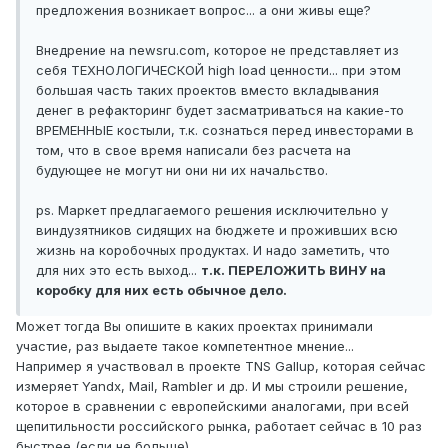
предложения возникает вопрос... а они живы еще?
Внедрение на newsru.com, которое не представляет из
себя ТЕХНОЛОГИЧЕСКОЙ high load ценности... при этом
большая часть таких проектов вместо вкладывания
денег в рефакторинг будет засматриваться на какие-то
ВРЕМЕННЫЕ костыли, т.к. сознаться перед инвесторами в
том, что в свое время написали без расчета на
будующее не могут ни они ни их начальство.
ps. Маркет предлагаемого решения исключительно у
виндузятников сидящих на бюджете и проживших всю
жизнь на коробочных продуктах. И надо заметить, что
для них это есть выход...
т.к. ПЕРЕЛОЖИТЬ ВИНУ на
коробку для них есть обычное дело.
Может тогда Вы опишите в каких проектах принимали
участие, раз выдаете такое компетентное мнение...
Например я участвовал в проекте TNS Gallup, которая сейчас
измеряет Yandx, Mail, Rambler и др. И мы строили решение,
которое в сравнении с европейскими аналогами, при всей
щепитильности российского рынка, работает сейчас в 10 раз
быстрее (если не больше).