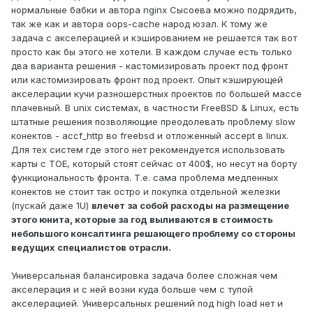
нормальные бабки и автора nginx Сысоева можно подрядить,
так же как и автора oops-cache народ юзал. К тому же
задача с акселерацией и кэшированием не решается так вот
просто как бы этого не хотели. В каждом случае есть только
два варианта решения - кастомизировать проект под фронт
или кастомизировать фронт под проект. Опыт кэширующей
акселерации кучи разношерстных проектов по большей массе
плачевный. В unix системах, в частности FreeBSD & Linux, есть
штатные решения позволяющие преодолевать проблему slow
конектов - accf_http во freebsd и отложенный accept в linux.
Для тех систем где этого нет рекомендуется использовать
карты с TOE, который стоят сейчас от 400$, но несут на борту
функциональность фронта. Т.е. сама проблема медленных
конектов не стоит так остро и покупка отдельной железки
(пускай даже 1U)
влечет за собой расходы на размещение
этого юнита, которые за год выливаются в стоимость
небольшого консалтинга решающего проблему со стороны
ведущих специалистов отрасли.
Универсальная балансировка задача более сложная чем
акселерация и с ней возни куда больше чем с тупой
акселерацией. Универсальных решений под high load нет и