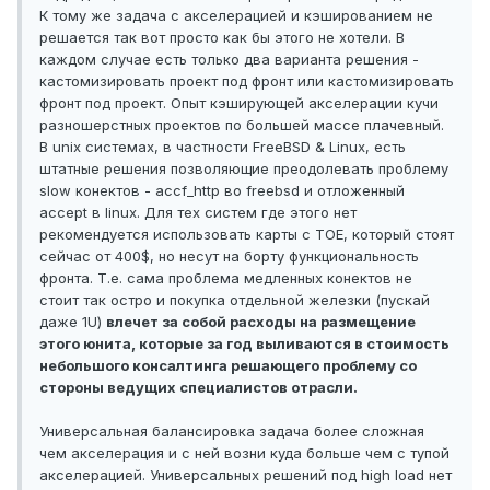
К тому же задача с акселерацией и кэшированием не
решается так вот просто как бы этого не хотели. В
каждом случае есть только два варианта решения -
кастомизировать проект под фронт или кастомизировать
фронт под проект. Опыт кэширующей акселерации кучи
разношерстных проектов по большей массе плачевный.
В unix системах, в частности FreeBSD & Linux, есть
штатные решения позволяющие преодолевать проблему
slow конектов - accf_http во freebsd и отложенный
accept в linux. Для тех систем где этого нет
рекомендуется использовать карты с TOE, который стоят
сейчас от 400$, но несут на борту функциональность
фронта. Т.е. сама проблема медленных конектов не
стоит так остро и покупка отдельной железки (пускай
даже 1U)
влечет за собой расходы на размещение
этого юнита, которые за год выливаются в стоимость
небольшого консалтинга решающего проблему со
стороны ведущих специалистов отрасли.
Универсальная балансировка задача более сложная
чем акселерация и с ней возни куда больше чем с тупой
акселерацией. Универсальных решений под high load нет