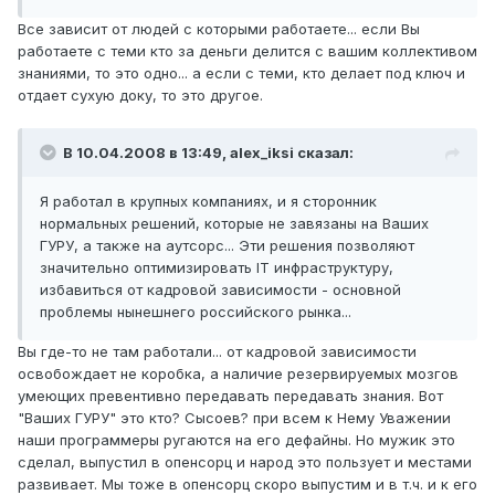
Все зависит от людей с которыми работаете... если Вы
работаете с теми кто за деньги делится с вашим коллективом
знаниями, то это одно... а если с теми, кто делает под ключ и
отдает сухую доку, то это другое.
В 10.04.2008 в 13:49, alex_iksi сказал:
Я работал в крупных компаниях, и я сторонник
нормальных решений, которые не завязаны на Ваших
ГУРУ, а также на аутсорс... Эти решения позволяют
значительно оптимизировать IT инфраструктуру,
избавиться от кадровой зависимости - основной
проблемы нынешнего российского рынка...
Вы где-то не там работали... от кадровой зависимости
освобождает не коробка, а наличие резервируемых мозгов
умеющих превентивно передавать передавать знания. Вот
"Ваших ГУРУ" это кто? Сысоев? при всем к Нему Уважении
наши программеры ругаются на его дефайны. Но мужик это
сделал, выпустил в опенсорц и народ это пользует и местами
развивает. Мы тоже в опенсорц скоро выпустим и в т.ч. и к его