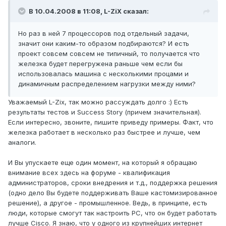
В 10.04.2008 в 11:08, L-ZiX сказал:
Но раз в ней 7 процессоров под отдельный задачи,
значит они каким-то образом подбираются? И есть
проект совсем совсем не типичный, то получается что
железка будет перегружена раньше чем если бы
использовалась машина с несколькими процами и
динамичным распределением нагрузки между ними?
Уважаемый L-Zix, так можно рассуждать долго :) Есть
результаты тестов и Success Story (причем значительная).
Если интересно, звоните, пишите приведу примеры. Факт, что
железка работает в несколько раз быстрее и лучше, чем
аналоги.
И Вы упускаете еще один момент, на который я обращаю
внимание всех здесь на форуме - квалификация
администраторов, сроки внедрения и т.д., поддержка решения
(одно дело Вы будете поддерживать Ваше кастомизированное
решение), а другое - промышленное. Ведь, в принципе, есть
люди, которые смогут так настроить PC, что он будет работать
лучше Cisco. Я знаю, что у одного из крупнейших интернет