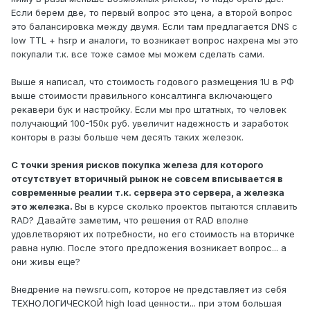
Если берем две, то первый вопрос это цена, а второй вопрос
это балансировка между двумя. Если там предлагается DNS с
low TTL + hsrp и аналоги, то возникает вопрос нахрена мы это
покупали т.к. все тоже самое мы можем сделать сами.
Выше я написал, что стоимость годового размещения 1U в РФ
выше стоимости правильного консалтинга включающего
рекавери бук и настройку. Если мы про штатных, то человек
получающий 100-150к руб. увеличит надежность и заработок
конторы в разы больше чем десять таких железок.
C точки зрения рисков покупка железа для которого
отсутствует вторичный рынок не совсем вписывается в
современные реалии т.к. сервера это сервера, а железка
это железка.
Вы в курсе сколько проектов пытаются сплавить
RAD? Давайте заметим, что решения от RAD вполне
удовлетворяют их потребности, но его стоимость на вторичке
равна нулю. После этого предложения возникает вопрос... а
они живы еще?
Внедрение на newsru.com, которое не представляет из себя
ТЕХНОЛОГИЧЕСКОЙ high load ценности... при этом большая