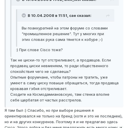
В 10.04.2008 в 11:51, cae сказал:
Вы поаккуратней на этом форуме со словами
"промышленное решение". Тут у многих при
этих словах рука сама тянется к кобуре ;-)
:) При слове Cisco тоже?
Так не циски-то тут отстреливают, а продавцов. Если
продавец циски невменяем, то ради общественного
спокойствия чего не сделаешь?
Опытные форумчане, чтобы патроны не тратить, уже
умеют в саму циску повыше обращаться, тогда продавца
кровавая гэбня отстреливает.
Сходите на Космодамиановскую, там стенка вполне
себе щербатая от частых расстрелов.
Я там был :) Спасибо, но при выборе решения я
ориентировался не только на бренд (хотя и это не последнее),
но и на других конкуренов. Поэтому я и не предлагаю здесь
Cisco. Этого добра и без меня предложить есть много кому, и