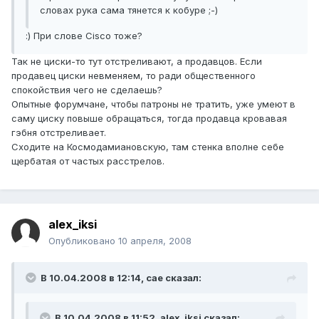
словах рука сама тянется к кобуре ;-)
:) При слове Cisco тоже?
Так не циски-то тут отстреливают, а продавцов. Если
продавец циски невменяем, то ради общественного
спокойствия чего не сделаешь?
Опытные форумчане, чтобы патроны не тратить, уже умеют в
саму циску повыше обращаться, тогда продавца кровавая
гэбня отстреливает.
Сходите на Космодамиановскую, там стенка вполне себе
щербатая от частых расстрелов.
alex_iksi
Опубликовано
10 апреля, 2008
В 10.04.2008 в 12:14, cae сказал:
В 10.04.2008 в 11:52, alex_iksi сказал: