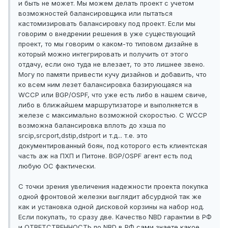
и быть не может. Мы можем делать проект с учетом
возможностей балансировщика или пытаться
кастомизировать балансировку под проект. Если мы
говорим о внедрении решения в уже существующий
проект, то мы говорим о каком-то типовом дизайне в
который можно интегрировать и получить от этого
отдачу, если оно туда не влезает, то это лишнее звено.
Могу по памяти привести кучу дизайнов и добавить, что
ко всем ним лезет балансировка базирующаяся на
WCCP или BGP/OSPF, что уже есть либо в нашем свиче,
либо в ближайшем маршрутизаторе и выполняется в
железе с максимально возможной скоростью. C WCCP
возможна балансировка вплоть до хэша по
srcip,srcport,dstip,dstport и т.д... т.е. это
документированный боян, под которого есть клиентская
часть аж на ПХП и Питоне. BGP/OSPF агент есть под
любую ОС фактически.
С точки зрения увеличения надежности проекта покупка
одной фронтовой железки выглядит абсурдной так же
как и установка одной дисковой корзины на набор нод.
Если покупать, то сразу две. Качество NBD гарантии в РФ
и ОТВЕТСТВЕННОСТЬ по NBD в РФ сами знаете какое.