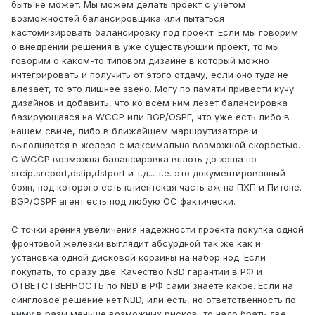
быть не может. Мы можем делать проект с учетом
возможностей балансировщика или пытаться
кастомизировать балансировку под проект. Если мы говорим
о внедрении решения в уже существующий проект, то мы
говорим о каком-то типовом дизайне в который можно
интегрировать и получить от этого отдачу, если оно туда не
влезает, то это лишнее звено. Могу по памяти привести кучу
дизайнов и добавить, что ко всем ним лезет балансировка
базирующаяся на WCCP или BGP/OSPF, что уже есть либо в
нашем свиче, либо в ближайшем маршрутизаторе и
выполняется в железе с максимально возможной скоростью.
C WCCP возможна балансировка вплоть до хэша по
srcip,srcport,dstip,dstport и т.д... т.е. это документированный
боян, под которого есть клиентская часть аж на ПХП и Питоне.
BGP/OSPF агент есть под любую ОС фактически.
С точки зрения увеличения надежности проекта покупка одной
фронтовой железки выглядит абсурдной так же как и
установка одной дисковой корзины на набор нод. Если
покупать, то сразу две. Качество NBD гарантии в РФ и
ОТВЕТСТВЕННОСТЬ по NBD в РФ сами знаете какое. Если на
сингловое решение нет NBD, или есть, но ответственность по
ниму в разы меньше возможных рисков, то надо брать две.