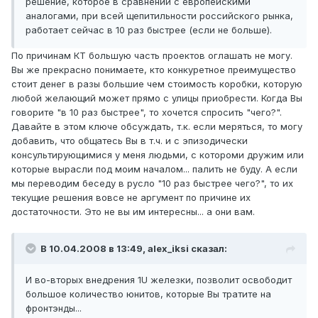
решение, которое в сравнении с европейскими
аналогами, при всей щепитильности российского рынка,
работает сейчас в 10 раз быстрее (если не больше).
По причинам КТ большую часть проектов оглашать не могу.
Вы же прекрасно понимаете, кто конкуретное преимущество
стоит денег в разы большие чем стоимость коробки, которую
любой желающий может прямо с улицы приобрести. Когда Вы
говорите "в 10 раз быстрее", то хочется спросить "чего?".
Давайте в этом ключе обсуждать, т.к. если меряться, то могу
добавить, что общатесь Вы в т.ч. и с эпизодически
консультирующимися у меня людьми, с котороми дружим или
которые вырасли под моим началом... палить не буду. А если
мы переводим беседу в русло "10 раз быстрее чего?", то их
текущие решения вовсе не аргумент по причине их
достаточности. Это не вы им интересны... а они вам.
В 10.04.2008 в 13:49, alex_iksi сказал:
И во-вторых внедрения 1U железки, позволит освободит
большое количество юнитов, которые Вы тратите на
фронтэнды...