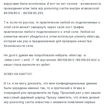
вирусами была исключена. И вот он хит сезона - возможность
проведения атак типа arp poisoning cache внутри агавовской
89.108.80.0 - 89.108.95.255.
Т.е. если по русски, то практически любой из подключенных к
этой сети может завернуть через свой хост трафик
практически любого подключенного к этой сети. Любой из
клиентов может убедиться в этом используя утилиту ettercap,
которая как раз и предназначеня для проверки качества
безопасности сети.
Не долго думая мы попробовали набрать: ettercap -a
./etter.conf -i em0 -T -M arp:remote /89.108.80.1/ /89.108.65.143/ и
наши глаза вылезли из орбит.
АГАВУ НА КАКТУС!
И т.к. я не могу доказать, что мои конфиденциальные данные
были украдены именно так, то и претензий к Агаве в
очередной раз предъявлять не буду. Прошлый раз у них нашли
массовый дырявый шаред. Прошу заметить, что атаки уровня
arp poisoning cache известны с момента появления первых