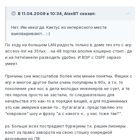
В 11.04.2008 в 10:34, AlexBT сказал:
Нет. Им некогда. Кактус из интересного места
выковыривают... ;-)
По ходу на большом LAN радость только в доме тех кто с arp
access-list на 35тых.... на 48 портах вполне кошерно стоит.. да
и на патчпанели разводить удобно. И BGP с OSPF заразо
умеет.
Причины сие массштабов более или менее понятны. Фишки с
arp и многое другое были очень популярны в 90х, а т.к. то
поколение уже нос в дела молодых инженеров не сует, а те
тех перлов просто не застали, то следовательно для
начальства это как-то в порядке вещей, а для подчиненных
это как америка какая-то... бугагагага.. представляю это
"ковровое" шоу и фразу "а с какого х... у нас тоже так?".
ps. Больше всех пострадают буржуины т.к. рашин пионеры
воют за право заворота на свою стошку очередной
вкусняшки из /18.