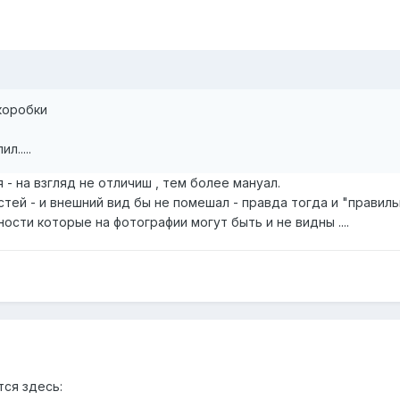
коробки
.....
 - на взгляд не отличиш , тем более мануал.
тей - и внешний вид бы не помешал - правда тогда и "правил
ости которые на фотографии могут быть и не видны ....
тся здесь: