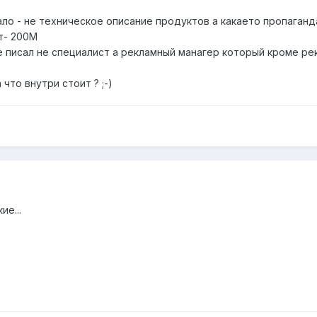
ало - не техническое описание продуктов а какаето пропаганд
т- 200М
 писал не специалист а рекламный манагер который кроме рекл
что внутри стоит ? ;-)
ие...