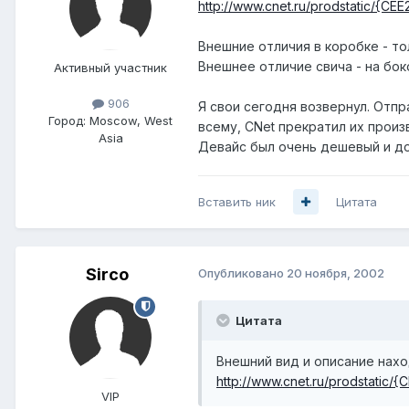
http://www.cnet.ru/prodstatic/{CE
Внешние отличия в коробке - тол
Внешнее отличие свича - на боко
Активный участник
906
Я свои сегодня возвернул. Отпр
Город:
Moscow, West
всему, CNet прекратил их произ
Asia
Девайс был очень дешевый и до
Вставить ник
Цитата
Sirco
Опубликовано
20 ноября, 2002
Цитата
Внешний вид и описание нахо
http://www.cnet.ru/prodstatic/
VIP