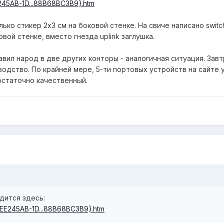
E245AB-1D...88B68BC3B9}.htm
ько стикер 2х3 см на боковой стенке. На свиче написано switch
вой стенке, вместо гнезда uplink заглушка.
авил народ в две других конторы - аналогичная ситуация. Завт
водство. По крайней мере, 5-ти портовых устройств на сайте 
статочно качественный.
дится здесь:
{CEE245AB-1D...88B68BC3B9}.htm