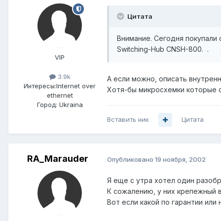
Цитата
Внимание. Сегодня покупали 
Switching-Hub CNSH-800. .
VIP
3.9k
А если можно, описать внутренн
Интересы:
Internet over
Хотя-бы микросхемки которые с
ethernet
Город:
Ukraina
Вставить ник
Цитата
RA_Marauder
Опубликовано
19 ноября, 2002
Я еще с утра хотел один разоб
К сожалению, у них крепежный в
Вот если какой по гарантии или 