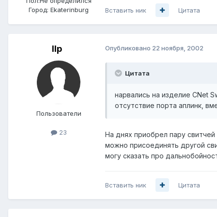
Пол:
Не определился
Город:
Ekaterinburg
Вставить ник
Цитата
llp
Опубликовано
22 ноября, 2002
Цитата
нарвались на изделие CNet S
отсутствие порта аплинк, вме
Пользователи
23
На днях приобрел пару свитчей C
можно присоединять другой свит
могу сказать про дальнобойность
Вставить ник
Цитата