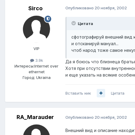
Sirco
Опубликовано
20 ноября, 2002
Цитата
сфотографируй внешний вид 
и отсканируй мануал...
VIP
чтоб народ тоже самое некупил
3.9k
Да я боюсь что близнеца братья
Интересы:
Internet over
Хотя при отсутствии внутреннос
ethernet
и еще указать на всякие особенн
Город:
Ukraina
Вставить ник
Цитата
RA_Marauder
Опубликовано
20 ноября, 2002
Внешний вид и описание находи