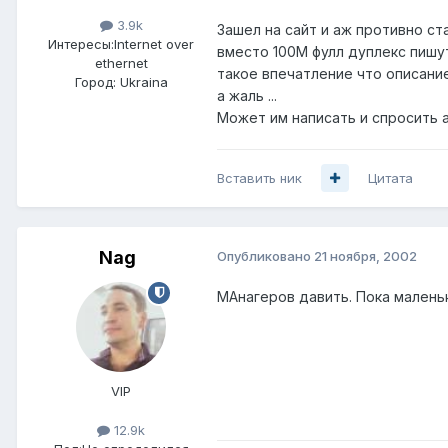
3.9k
Зашел на сайт и аж противно ст
Интересы:
Internet over
вместо 100М фулл дуплекс пишу
ethernet
такое впечатление что описание
Город:
Ukraina
а жаль ...
Может им написать и спросить а 
Вставить ник
Цитата
Nag
Опубликовано
21 ноября, 2002
МАнагеров давить. Пока маленьк
VIP
12.9k