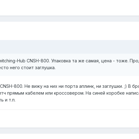
witching-Hub CNSH-800. Упаковка та же самая, цена - тоже. Пр
сто него стоит заглушка.
NSH-800. Не вижу на них ни порта аплинк, ни заглушки. ;) В б
ч прямым кабелем или кроссовером. На синей коробке написан
 и т.п.