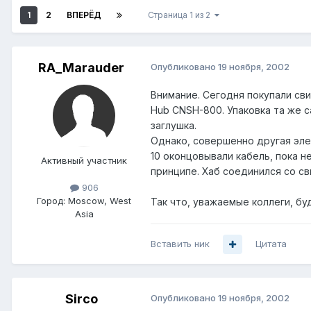
1
2
ВПЕРЁД
Страница 1 из 2
RA_Marauder
Опубликовано
19 ноября, 2002
Внимание. Сегодня покупали сви
Hub CNSH-800. Упаковка та же с
заглушка.
Однако, совершенно другая элеме
10 оконцовывали кабель, пока не
Активный участник
принципе. Хаб соединился со св
906
Город:
Moscow, West
Так что, уважаемые коллеги, б
Asia
Вставить ник
Цитата
Sirco
Опубликовано
19 ноября, 2002