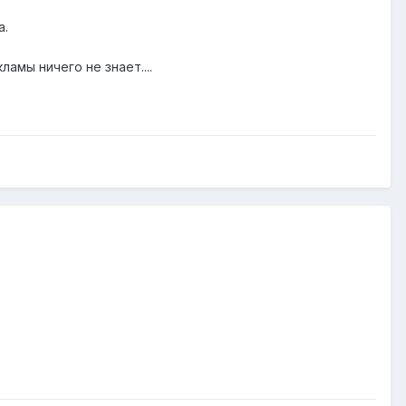
а.
амы ничего не знает....