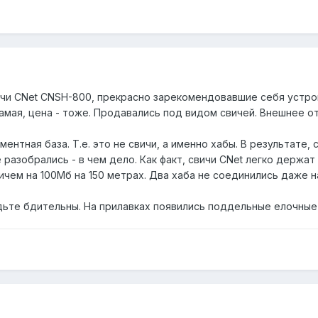
чи CNet CNSH-800, прекрасно зарекомендовавшие себя устройс
амая, цена - тоже. Продавались под видом свичей. Внешнее от
нтная база. Т.е. это не свичи, а именно хабы. В результате, 
 разобрались - в чем дело. Как факт, свичи CNet легко держат
ичем на 100Мб на 150 метрах. Два хаба не соединились даже н
удьте бдительны. На прилавках появились поддельные елочные