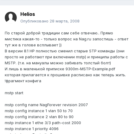
Helios
Опубликовано
28 марта, 2008
По старой доброй традиции сам себе отвечаю.. Прямо
мистика какая-то - только вопрос на Nag.ru запостишь - ответ
тут же в голове всплывает ))
В версии 8.1 HP полностью сменил старые STP команды (они
просто не работают при включении mstp) и принципы работы с
MSTP. (т.е. на мануалы можно забивать толстый болт)
И лишь в маленькой приписке 9300m-MSTP-Example.pdf
которая прилагается к прошивке расписано как теперь жить.
!фрагмент конфига
mstp start
mstp config name NagForever revision 2007
mstp config instance 1 vlan 50 to 70
mstp config instance 2 vlan 80 to 90
mstp instance 1 ethe 3/3 path-cost 2000
mstp instance 1 priority 4096