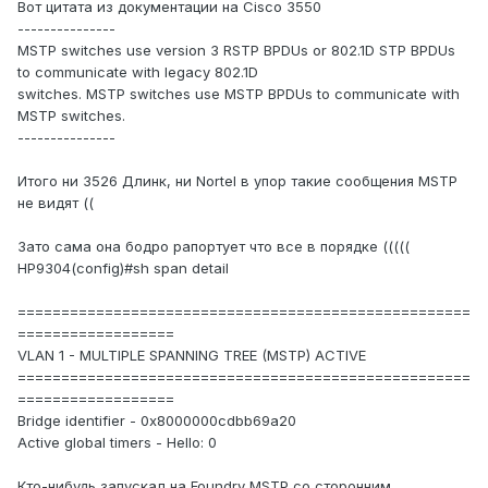
Вот цитата из документации на Cisco 3550
---------------
MSTP switches use version 3 RSTP BPDUs or 802.1D STP BPDUs
to communicate with legacy 802.1D
switches. MSTP switches use MSTP BPDUs to communicate with
MSTP switches.
---------------
Итого ни 3526 Длинк, ни Nortel в упор такие сообщения MSTP
не видят ((
Зато сама она бодро рапортует что все в порядке (((((
HP9304(config)#sh span detail
====================================================
==================
VLAN 1 - MULTIPLE SPANNING TREE (MSTP) ACTIVE
====================================================
==================
Bridge identifier - 0x8000000cdbb69a20
Active global timers - Hello: 0
Кто-нибудь запускал на Foundry MSTP со сторонним