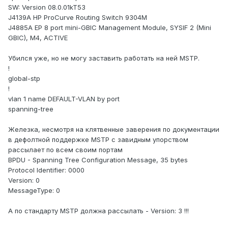
SW: Version 08.0.01kT53
J4139A HP ProCurve Routing Switch 9304M
J4885A EP 8 port mini-GBIC Management Module, SYSIF 2 (Mini
GBIC), M4, ACTIVE
Убился уже, но не могу заставить работать на ней MSTP.
!
global-stp
!
vlan 1 name DEFAULT-VLAN by port
spanning-tree
Железка, несмотря на клятвенные заверения по документации
в дефолтной поддержке MSTP с завидным упорством
рассылает по всем своим портам
BPDU - Spanning Tree Configuration Message, 35 bytes
Protocol Identifier: 0000
Version: 0
MessageType: 0
А по стандарту MSTP должна рассылать - Version: 3 !!!