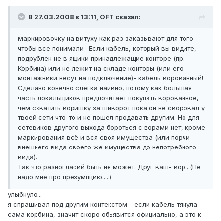
В 27.03.2008 в 13:11, OFT сказал:
Маркировочку на витуху как раз заказывают для того
чтобы все понимали- Если кабель, который вы видите,
подрублен не в ящики принадлежащие конторе (пр.
Корбина) или не лежит на складе конторы (или его
монтажники несут на подключение)- кабель ворованный!
Сделано конечно слегка наивно, потому как большая
часть локальщиков предпочитает покупать ворованное,
чем схватить воришку за шиворот пока он не своровал у
твоей сети что-то и не пошел продавать другим. Но для
сетевиков другого выхода бороться с ворами нет, кроме
маркирования всё и вся своя имущества (или порчи
внешнего вида своего же имущества до непотребного
вида).
Так что разногласий быть не может. Друг ваш- вор...(Не
надо мне про презумпцию.....)
улыбнуло...
я спрашивал под другим контекстом - если кабель тянула
сама корбина, значит скоро обьявится официально, а это к