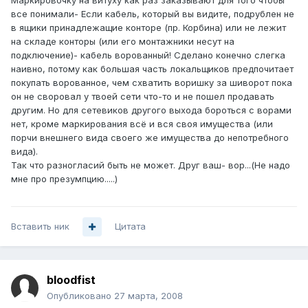
Маркировочку на витуху как раз заказывают для того чтобы
все понимали- Если кабель, который вы видите, подрублен не
в ящики принадлежащие конторе (пр. Корбина) или не лежит
на складе конторы (или его монтажники несут на
подключение)- кабель ворованный! Сделано конечно слегка
наивно, потому как большая часть локальщиков предпочитает
покупать ворованное, чем схватить воришку за шиворот пока
он не своровал у твоей сети что-то и не пошел продавать
другим. Но для сетевиков другого выхода бороться с ворами
нет, кроме маркирования всё и вся своя имущества (или
порчи внешнего вида своего же имущества до непотребного
вида).
Так что разногласий быть не может. Друг ваш- вор...(Не надо
мне про презумпцию.....)
Вставить ник
Цитата
bloodfist
Опубликовано
27 марта, 2008