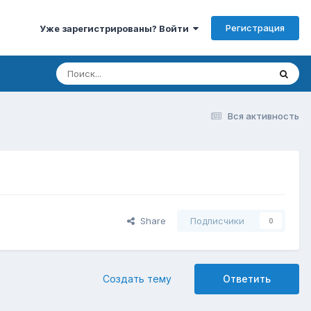
Регистрация
Уже зарегистрированы? Войти
Вся активность
Share
Подписчики
0
Создать тему
Ответить