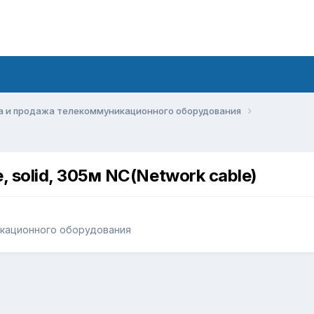
а и продажа телекоммуникационного оборудования
 solid, 305м NC(Network cable)
икационного оборудования