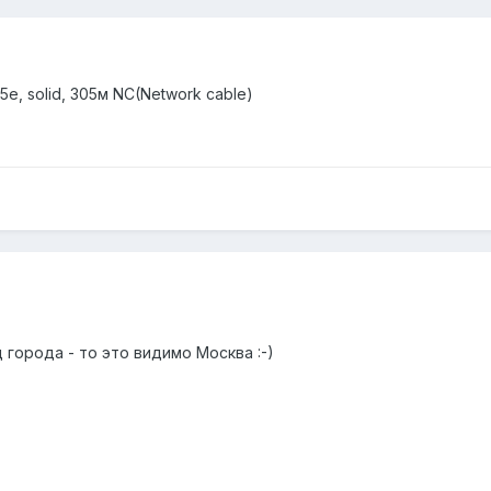
е, solid, 305м NC(Network cable)
 города - то это видимо Москва :-)