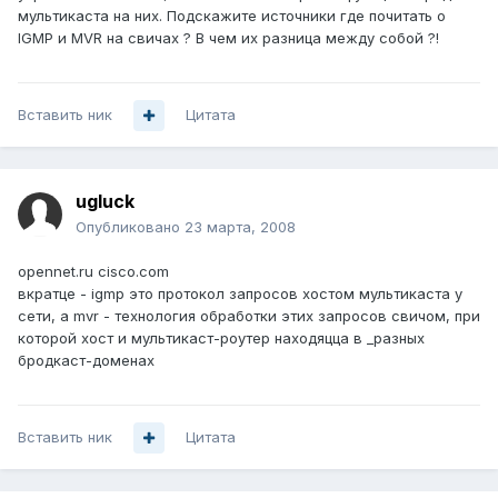
мультикаста на них. Подскажите источники где почитать о
IGMP и MVR на свичах ? В чем их разница между собой ?!
Вставить ник
Цитата
ugluck
Опубликовано
23 марта, 2008
opennet.ru cisco.com
вкратце - igmp это протокол запросов хостом мультикаста у
сети, а mvr - технология обработки этих запросов свичом, при
которой хост и мультикаст-роутер находяцца в _разных
бродкаст-доменах
Вставить ник
Цитата