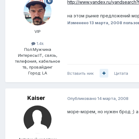
http://www.yandex.ru/yandsea
на этом рынке предложений мо
Изменено
13 марта, 2008
пользо
VIP
1.4k
Пол:
Мужчина
Интересы:
IT, связь,
телефония, кабельное
тв, провайдинг
Город:
LA
Вставить ник
Цитата
Kaiser
Опубликовано
14 марта, 2008
море-морем, но нужен брод ;) а