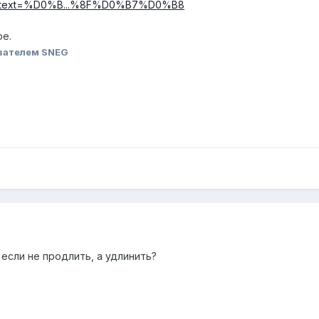
rch?text=%D0%B...%8F%D0%B7%D0%B8
ре.
вателем SNEG
 если не продлить, а удлинить?