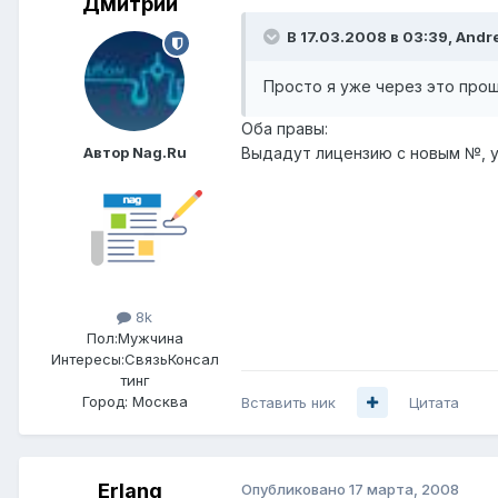
Дмитрий
В 17.03.2008 в 03:39, Andre
Просто я уже через это прош
Оба правы:
Автор Nag.Ru
Выдадут лицензию с новым №, у
8k
Пол:
Мужчина
Интересы:
СвязьКонсал
тинг
Город:
Москва
Вставить ник
Цитата
Erlang
Опубликовано
17 марта, 2008