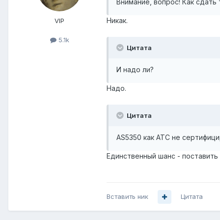
Внимание, вопрос! Как сдать
Никак.
VIP
5.1k
Цитата
И надо ли?
Надо.
Цитата
AS5350 как АТС не сертифиц
Единственный шанс - поставить
Вставить ник
Цитата