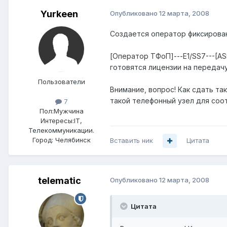
Yurkeen
Опубликовано
12 марта, 2008
Создается оператор фиксирован
[Оператор ТФоП]---E1/SS7---[AS
готовятся лицензии на передач
Пользователи
Внимание, вопрос! Как сдать та
такой телефонный узел для соо
7
Пол:
Мужчина
Интересы:
IT,
Телекоммуникации.
Город:
Челябинск
Вставить ник
Цитата
telematic
Опубликовано
12 марта, 2008
Цитата