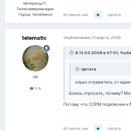
Интересы:
IT,
Телекоммуникации.
Город:
Челябинск
Вставить ник
Цитата
telematic
Опубликовано
13 марта, 2008
В 13.03.2008 в 07:01, Yurk
Цитата
VIP
олько откажитесь от идеи
5.1k
Боюсь спросить, почему? Мо
Потому что СОРМ подключен к М
Вставить ник
Цитата