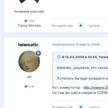
Активный участник
734
Город:
Москва
Вставить ник
Цитата
telematic
Опубликовано
12 марта, 2008
В 12.03.2008 в 10:55, Yurk
telematic, дешевое, это скол
VIP
Хотелось бы еще услышать м
5.1k
Вот коммутатор -
http://www.m-
На том же сайте найдёте СОРМ. Т
Вставить ник
Цитата