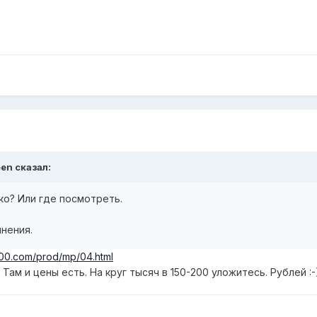
een сказал:
ько? Или где посмотреть.
нения.
200.com/prod/mp/04.html
ам и цены есть. На круг тысяч в 150-200 уложитесь. Рублей :-