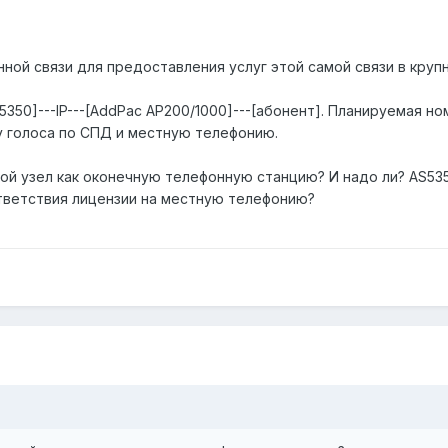
ной связи для предоставления услуг этой самой связи в кру
5350]---IP---[AddPac AP200/1000]---[абонент]. Планируемая н
у голоса по СПД и местную телефонию.
кой узел как оконечную телефонную станцию? И надо ли? AS53
тветствия лицензии на местную телефонию?