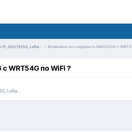
Fi, 3G/LTE/5G, LoRa...
Возможно ли соединить WAG200G с WRT54G
с WRT54G по WiFi ?
G, LoRa...