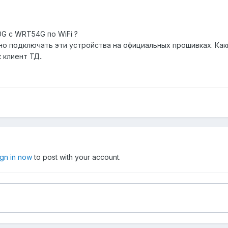
G с WRT54G по WiFi ?
но подключать эти устройства на официальных прошивках. Ка
 клиент ТД..
ign in now
to post with your account.