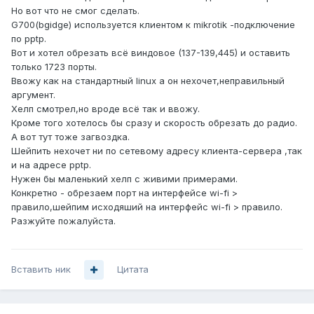
Но вот что не смог сделать.
G700(bgidge) используется клиентом к mikrotik -подключение
по pptp.
Вот и хотел обрезать всё виндовое (137-139,445) и оставить
только 1723 порты.
Ввожу как на стандартный linux а он нехочет,неправильный
аргумент.
Хелп смотрел,но вроде всё так и ввожу.
Кроме того хотелось бы сразу и скорость обрезать до радио.
А вот тут тоже загвоздка.
Шейпить нехочет ни по сетевому адресу клиента-сервера ,так
и на адресе pptp.
Нужен бы маленький хелп с живими примерами.
Конкретно - обрезаем порт на интерфейсе wi-fi >
правило,шейпим исходяший на интерфейс wi-fi > правило.
Разжуйте пожалуйста.
Вставить ник
Цитата