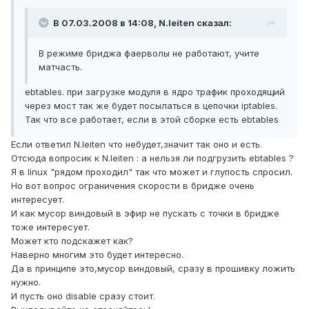
В 07.03.2008 в 14:08, N.leiten сказал:
В режиме бриджа фаерволы не работают, учите
матчасть.
ebtables. при загрузке модуля в ядро трафик проходящий
через мост так же будет посылаться в цепочки iptables.
Так что все работает, если в этой сборке есть ebtables
Если ответил N.leiten что небудет,значит так оно и есть.
Отсюда вопросик к N.leiten : а нельзя ли подгрузить ebtables ?
Я в linux "рядом проходил" так что может и глупость спросил.
Но вот вопрос ограничения скорости в бридже очень
интересует.
И как мусор виндовый в эфир не пускать с точки в бридже
тоже интересует.
Может кто подскажет как?
Наверно многим это будет интересно.
Да в принципе это,мусор виндовый, сразу в прошивку ложить
нужно.
И пусть оно disable сразу стоит.