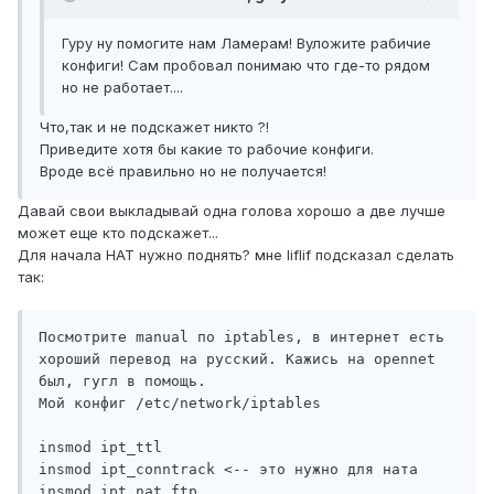
Гуру ну помогите нам Ламерам! Вуложите рабичие
конфиги! Сам пробовал понимаю что где-то рядом
но не работает....
Что,так и не подскажет никто ?!
Приведите хотя бы какие то рабочие конфиги.
Вроде всё правильно но не получается!
Давай свои выкладывай одна голова хорошо а две лучше
может еще кто подскажет...
Для начала НАТ нужно поднять? мне liflif подсказал сделать
так:
Посмотрите manual по iptables, в интернет есть 
хороший перевод на русский. Кажись на opennet 
был, гугл в помощь.

Мой конфиг /etc/network/iptables

insmod ipt_ttl

insmod ipt_conntrack <-- это нужно для ната

insmod ipt_nat_ftp
