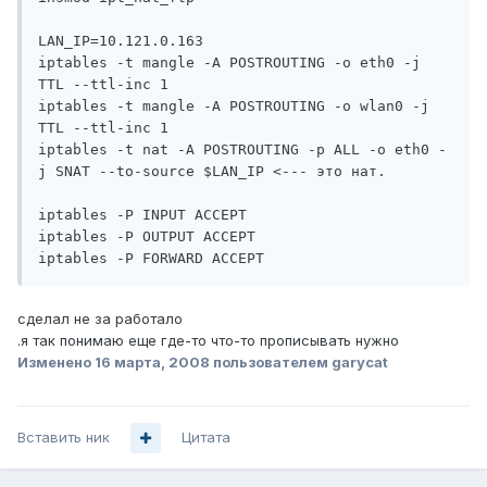
LAN_IP=10.121.0.163

iptables -t mangle -A POSTROUTING -o eth0 -j 
TTL --ttl-inc 1

iptables -t mangle -A POSTROUTING -o wlan0 -j 
TTL --ttl-inc 1

iptables -t nat -A POSTROUTING -p ALL -o eth0 -
j SNAT --to-source $LAN_IP <--- это нат.

iptables -P INPUT ACCEPT

iptables -P OUTPUT ACCEPT

iptables -P FORWARD ACCEPT
сделал не за работало
.я так понимаю еще где-то что-то прописывать нужно
Изменено
16 марта, 2008
пользователем garycat
Вставить ник
Цитата