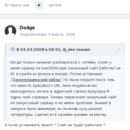
Вставить ник
Цитата
Dodge
Опубликовано
3 марта, 2008
В 03.03.2008 в 08:32, dj_des сказал:
Когда только начинал разбираться с сетями, стоял у
меня сервер на вин2000серв локальный сайт работал на
IIS (служба встроена в винде). Потом установил
"Джентельменский набор"
. Но были неудобства в том,
что вместо красивого URL типа megalocal.lan
приходилось писать в адресной строке браузера IP
адрес веб-сервера. Теперь переселил локальный сайт
на линуксовый сервер и не имею проблем. Знаний в
линуксе было минимум, но почитав кучу разной
литературы, сделал всё своими руками за месяц.
А если установить Apach ? Сайт не будет работать ?