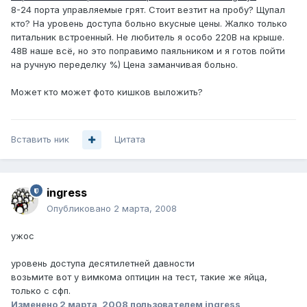
8-24 порта управляемые грят. Стоит везтит на пробу? Щупал
кто? На уровень доступа больно вкусные цены. Жалко только
питальник встроенный. Не любитель я особо 220В на крыше.
48В наше всё, но это поправимо паяльником и я готов пойти
на ручную переделку %) Цена заманчивая больно.
Может кто может фото кишков выложить?
Вставить ник
Цитата
ingress
Опубликовано
2 марта, 2008
ужос
уровень доступа десятилетней давности
возьмите вот у вимкома оптицин на тест, такие же яйца,
только с сфп.
Изменено
2 марта, 2008
пользователем ingress